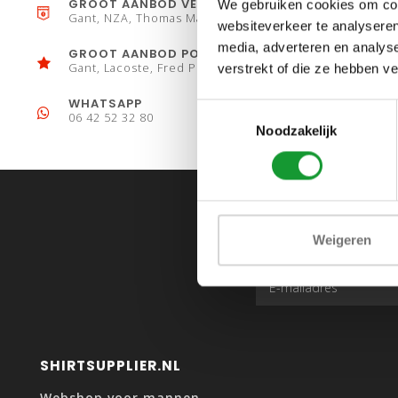
GROOT AANBOD VESTEN
We gebruiken cookies om cont
Gant, NZA, Thomas Maine
websiteverkeer te analyseren
media, adverteren en analys
GROOT AANBOD POLO´S
Gant, Lacoste, Fred Perry
verstrekt of die ze hebben v
WHATSAPP
Toestemmingsselectie
06 42 52 32 80
Noodzakelijk
Weigeren
SHIRTSUPPLIER.NL
Webshop voor mannen