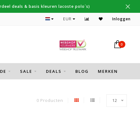
deel deals & basis kleuren lacoste polo´s)
Topmerken Thomas Maine, Cavallaro, Desoto
EUR
Inloggen
0
DE
SALE
DEALS
BLOG
MERKEN
0 Producten
12