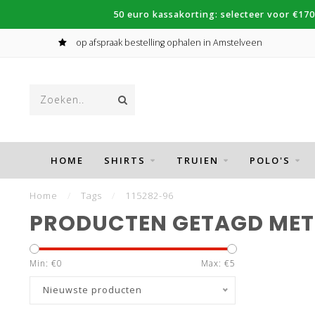
50 euro kassakorting: selecteer voor €170
op afspraak bestelling ophalen in Amstelveen
HOME
SHIRTS
TRUIEN
POLO'S
Home
/
Tags
/
115282-96
PRODUCTEN GETAGD MET 
Min: €
0
Max: €
5
Nieuwste producten