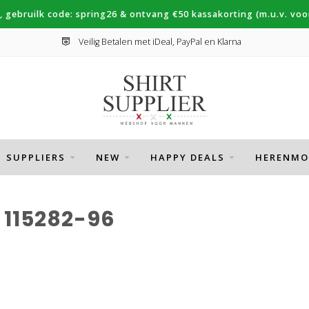
, gebruilk code: spring26 & ontvang €50 kassakorting (m.u.v. voor
Veilig Betalen met iDeal, PayPal en Klarna
SUPPLIERS
NEW
HAPPY DEALS
HERENMO
115282-96