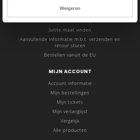
Sitemap
Weigeren
Traveling Tailor
Was- en Behandeltips
Juiste maat vinden
Aanvullende informatie m.b.t. verzenden en
retour sturen
Bestellen vanuit de EU
MIJN ACCOUNT
Account informatie
Mijn bestellingen
Mijn tickets
Mijn verlanglijst
Vergelijk
Alle producten