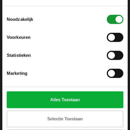
info@shirtsupplier.nl
Toestemmingsselectie
Noodzakelijk
Voorkeuren
Statistieken
INFORMATIE
Over ons
Marketing
Algemene voorwaarden
Disclaimer
Privacy Policy
Alles Toestaan
Betaalmethoden
Verzenden & retourneren
Selectie Toestaan
Klantenservice