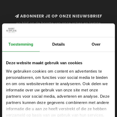
ABONNEER JE OP ONZE NIEUWSBRIEF
en blijf op de hoogte van onze acties en laatste
collecties
Toestemming
Details
Over
SHIRTSUPPLIER.NL
Deze website maakt gebruik van cookies
Webshop voor mannen
We gebruiken cookies om content en advertenties te
personaliseren, om functies voor social media te bieden
Zijlijnstraat 24
en om ons websiteverkeer te analyseren. Ook delen we
1433 DC
informatie over uw gebruik van onze site met onze
Kudelstaart
partners voor social media, adverteren en analyse. Deze
partners kunnen deze gegevens combineren met andere
+31 6 42 52 32 80
informatie die u aan ze heeft verstrekt of die ze hebben
+31 6 42 52 32 80
verzameld op basis van uw gebruik van hun services.