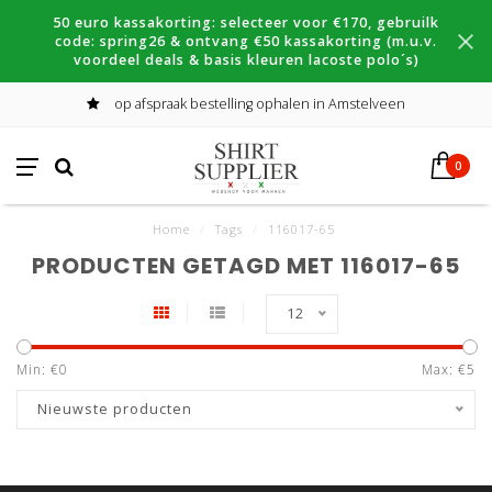
50 euro kassakorting: selecteer voor €170, gebruilk
code: spring26 & ontvang €50 kassakorting (m.u.v.
voordeel deals & basis kleuren lacoste polo´s)
op afspraak bestelling ophalen in Amstelveen
0
Home
/
Tags
/
116017-65
PRODUCTEN GETAGD MET 116017-65
12
Min: €
0
Max: €
5
Nieuwste producten