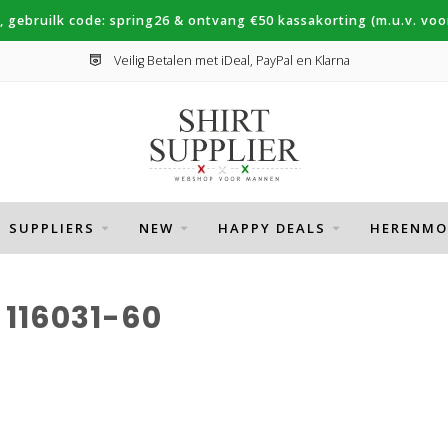
, gebruilk code: spring26 & ontvang €50 kassakorting (m.u.v. voor
Veilig Betalen met iDeal, PayPal en Klarna
SUPPLIERS
NEW
HAPPY DEALS
HERENMO
116031-60