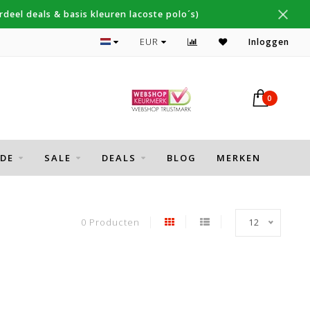
deel deals & basis kleuren lacoste polo´s)
Topmerken Thomas Maine, Cavallaro, Desoto
EUR
Inloggen
0
DE
SALE
DEALS
BLOG
MERKEN
0 Producten
12