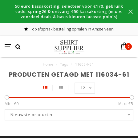
50 euro kassakorting: selecteer voor €170, gebruilk
code: spring26 & ontvang €50 kassakorting (m.u.v.
voordeel deals & basis kleuren lacoste polo´s)
op afspraak bestelling ophalen in Amstelveen
0
Home
/
Tags
/
116034-61
PRODUCTEN GETAGD MET 116034-61
12
Min: €
0
Max: €
5
Nieuwste producten