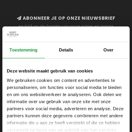
ABONNEER JE OP ONZE NIEUWSBRIEF
en blijf op de hoogte van onze acties en laatste
collecties
Toestemming
Details
Over
SHIRTSUPPLIER.NL
Deze website maakt gebruik van cookies
Webshop voor mannen
We gebruiken cookies om content en advertenties te
personaliseren, om functies voor social media te bieden
Zijlijnstraat 24
en om ons websiteverkeer te analyseren. Ook delen we
1433 DC
informatie over uw gebruik van onze site met onze
Kudelstaart
partners voor social media, adverteren en analyse. Deze
partners kunnen deze gegevens combineren met andere
+31 6 42 52 32 80
informatie die u aan ze heeft verstrekt of die ze hebben
+31 6 42 52 32 80
verzameld op basis van uw gebruik van hun services.