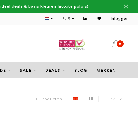
deel deals & basis kleuren lacoste polo´s)
Topmerken Thomas Maine, Cavallaro, Desoto
EUR
Inloggen
0
DE
SALE
DEALS
BLOG
MERKEN
0 Producten
12