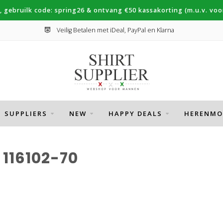
, gebruilk code: spring26 & ontvang €50 kassakorting (m.u.v. voor
Veilig Betalen met iDeal, PayPal en Klarna
SUPPLIERS
NEW
HAPPY DEALS
HERENMO
116102-70