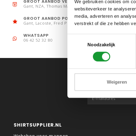
GROOT AANBOD VESTEN
We gebruiken cookies om cont
Gant, NZA, Thomas Maine
websiteverkeer te analyseren
media, adverteren en analys
GROOT AANBOD POLO´S
Gant, Lacoste, Fred Perry
verstrekt of die ze hebben v
WHATSAPP
Toestemmingsselectie
06 42 52 32 80
Noodzakelijk
Weigeren
SHIRTSUPPLIER.NL
Webshop voor mannen