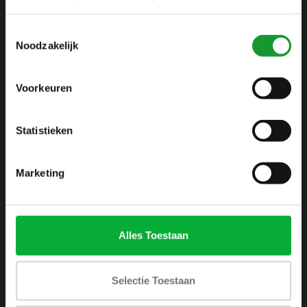
info@shirtsupplier.nl
Toestemmingsselectie
Noodzakelijk
Voorkeuren
Statistieken
INFORMATIE
Over ons
Marketing
Algemene voorwaarden
Disclaimer
Privacy Policy
Alles Toestaan
Betaalmethoden
Verzenden & retourneren
Selectie Toestaan
Klantenservice