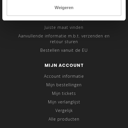
Sitemap
Weigeren
Traveling Tailor
Was- en Behandeltips
Juiste maat vinden
Aanvullende informatie m.b.t. verzenden en
retour sturen
Bestellen vanuit de EU
MIJN ACCOUNT
Account informatie
Mijn bestellingen
Mijn tickets
Mijn verlanglijst
Vergelijk
Alle producten