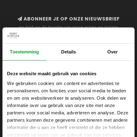
ABONNEER JE OP ONZE NIEUWSBRIEF
en blijf op de hoogte van onze acties en laatste
collecties
Toestemming
Details
Over
SHIRTSUPPLIER.NL
Deze website maakt gebruik van cookies
Webshop voor mannen
We gebruiken cookies om content en advertenties te
personaliseren, om functies voor social media te bieden
Zijlijnstraat 24
en om ons websiteverkeer te analyseren. Ook delen we
1433 DC
informatie over uw gebruik van onze site met onze
Kudelstaart
partners voor social media, adverteren en analyse. Deze
partners kunnen deze gegevens combineren met andere
+31 6 42 52 32 80
informatie die u aan ze heeft verstrekt of die ze hebben
+31 6 42 52 32 80
verzameld op basis van uw gebruik van hun services.