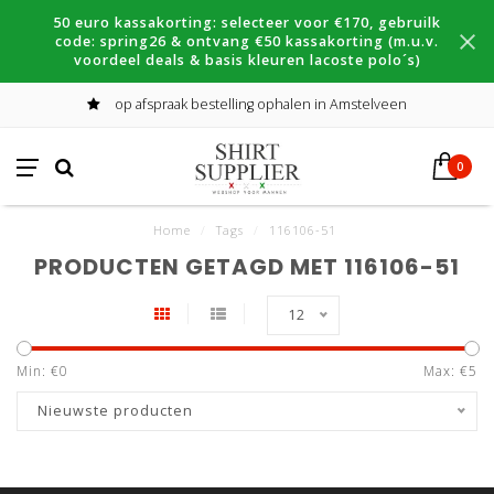
50 euro kassakorting: selecteer voor €170, gebruilk
code: spring26 & ontvang €50 kassakorting (m.u.v.
voordeel deals & basis kleuren lacoste polo´s)
op afspraak bestelling ophalen in Amstelveen
0
Home
/
Tags
/
116106-51
PRODUCTEN GETAGD MET 116106-51
12
Min: €
0
Max: €
5
Nieuwste producten