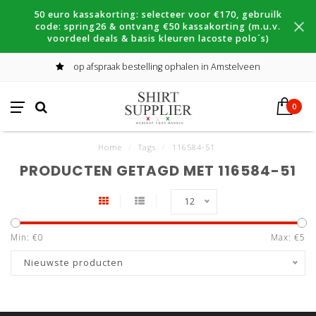
50 euro kassakorting: selecteer voor €170, gebruilk
code: spring26 & ontvang €50 kassakorting (m.u.v.
voordeel deals & basis kleuren lacoste polo´s)
op afspraak bestelling ophalen in Amstelveen
0
Home
/
Tags
/
116584-51
PRODUCTEN GETAGD MET 116584-51
12
Min: €
0
Max: €
5
Nieuwste producten