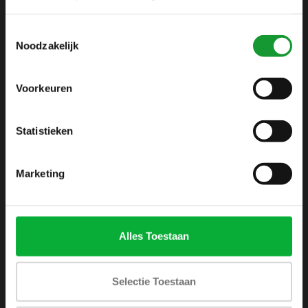
info@shirtsupplier.nl
Toestemmingsselectie
Noodzakelijk
Voorkeuren
Statistieken
INFORMATIE
Over ons
Marketing
Algemene voorwaarden
Disclaimer
Privacy Policy
Alles Toestaan
Betaalmethoden
Verzenden & retourneren
Selectie Toestaan
Klantenservice