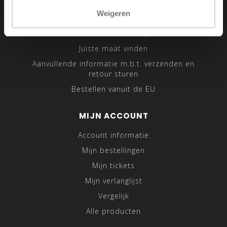
Sitemap
Weigeren
Traveling Tailor
Was- en Behandeltips
Juiste maat vinden
Aanvullende informatie m.b.t. verzenden en
retour sturen
Bestellen vanuit de EU
MIJN ACCOUNT
Account informatie
Mijn bestellingen
Mijn tickets
Mijn verlanglijst
Vergelijk
Alle producten