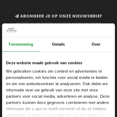
ABONNEER JE OP ONZE NIEUWSBRIEF
en blijf op de hoogte van onze acties en laatste
collecties
Toestemming
Details
Over
SHIRTSUPPLIER.NL
Deze website maakt gebruik van cookies
Webshop voor mannen
We gebruiken cookies om content en advertenties te
personaliseren, om functies voor social media te bieden
Zijlijnstraat 24
en om ons websiteverkeer te analyseren. Ook delen we
1433 DC
informatie over uw gebruik van onze site met onze
Kudelstaart
partners voor social media, adverteren en analyse. Deze
partners kunnen deze gegevens combineren met andere
+31 6 42 52 32 80
informatie die u aan ze heeft verstrekt of die ze hebben
+31 6 42 52 32 80
verzameld op basis van uw gebruik van hun services.