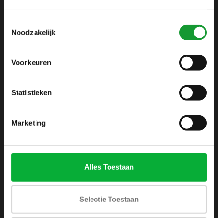
info@shirtsupplier.nl
Toestemmingsselectie
Noodzakelijk
Voorkeuren
Statistieken
INFORMATIE
Over ons
Marketing
Algemene voorwaarden
Disclaimer
Privacy Policy
Alles Toestaan
Betaalmethoden
Verzenden & retourneren
Selectie Toestaan
Klantenservice