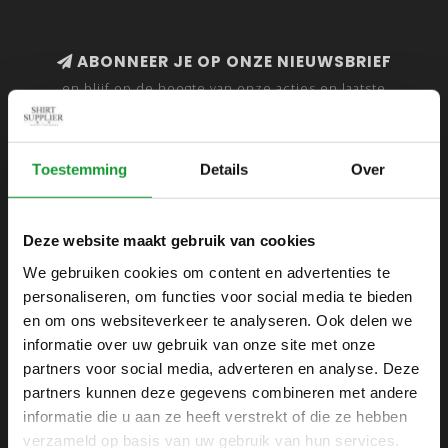
ABONNEER JE OP ONZE NIEUWSBRIEF
en blijf op de hoogte van onze acties en laatste
collecties
Toestemming
Details
Over
SHIRTSUPPLIER.NL
Deze website maakt gebruik van cookies
Webshop voor mannen
We gebruiken cookies om content en advertenties te
personaliseren, om functies voor social media te bieden
Zijlijnstraat 24
en om ons websiteverkeer te analyseren. Ook delen we
1433 DC
informatie over uw gebruik van onze site met onze
Kudelstaart
partners voor social media, adverteren en analyse. Deze
partners kunnen deze gegevens combineren met andere
+31 6 42 52 32 80
informatie die u aan ze heeft verstrekt of die ze hebben
+31 6 42 52 32 80
verzameld op basis van uw gebruik van hun services.