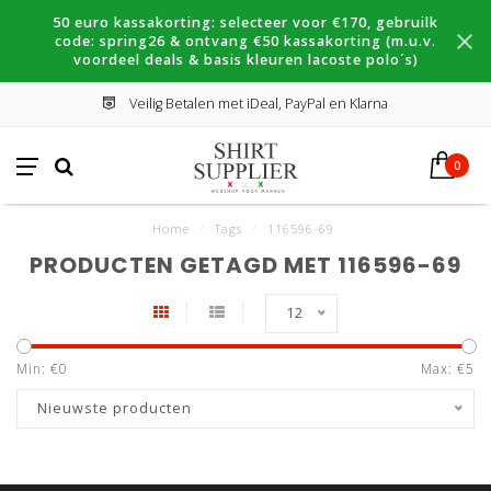
50 euro kassakorting: selecteer voor €170, gebruilk
code: spring26 & ontvang €50 kassakorting (m.u.v.
voordeel deals & basis kleuren lacoste polo´s)
Veilig Betalen met iDeal, PayPal en Klarna
0
Home
/
Tags
/
116596-69
PRODUCTEN GETAGD MET 116596-69
12
Min: €
0
Max: €
5
Nieuwste producten