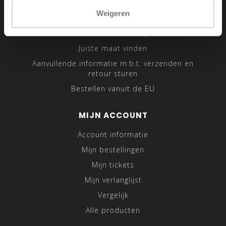
Sitemap
Weigeren
Traveling Tailor
Was- en Behandeltips
Juiste maat vinden
Aanvullende informatie m.b.t. verzenden en
retour sturen
Bestellen vanuit de EU
MIJN ACCOUNT
Account informatie
Mijn bestellingen
Mijn tickets
Mijn verlanglijst
Vergelijk
Alle producten