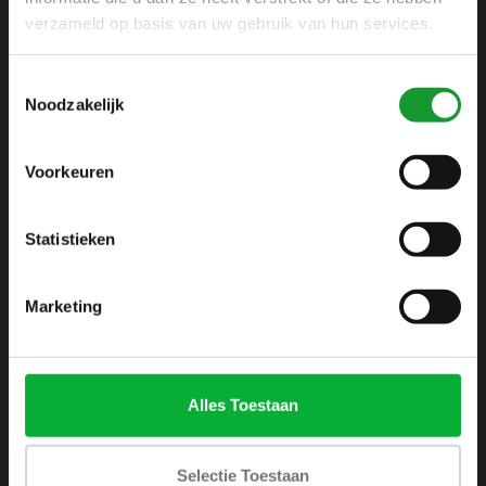
+31 6 42 52 32 80
verzameld op basis van uw gebruik van hun services.
+31 6 42 52 32 80
Toestemmingsselectie
info@shirtsupplier.nl
Noodzakelijk
Voorkeuren
Statistieken
INFORMATIE
Marketing
Over ons
Algemene voorwaarden
Disclaimer
Alles Toestaan
Privacy Policy
Betaalmethoden
Selectie Toestaan