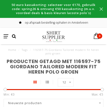
50 euro kassakorting: selecteer voor €170, gebruilk
code: spring26 & ontvang €50 kassakorting (m.u.v.
voordeel deals & basis kleuren lacoste polo´s)
op afspraak bestelling ophalen in Amstelveen
0
Home
/
Tags
/
116597-75 Giordano Tailored modern fit heren
polo groen
PRODUCTEN GETAGD MET 116597-75
GIORDANO TAILORED MODERN FIT
HEREN POLO GROEN
12
Min: €
0
Max: €
5
Nieuwste producten