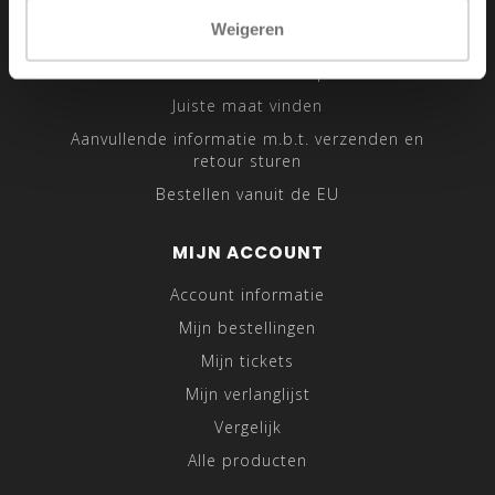
Sitemap
Weigeren
Traveling Tailor
Was- en Behandeltips
Juiste maat vinden
Aanvullende informatie m.b.t. verzenden en
retour sturen
Bestellen vanuit de EU
MIJN ACCOUNT
Account informatie
Mijn bestellingen
Mijn tickets
Mijn verlanglijst
Vergelijk
Alle producten