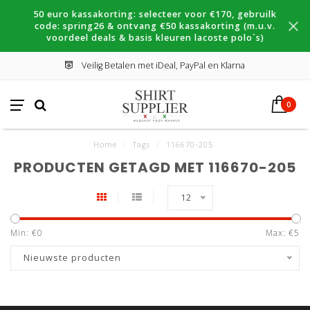
50 euro kassakorting: selecteer voor €170, gebruilk
code: spring26 & ontvang €50 kassakorting (m.u.v.
voordeel deals & basis kleuren lacoste polo´s)
Veilig Betalen met iDeal, PayPal en Klarna
0
Home
/
Tags
/
116670-205
PRODUCTEN GETAGD MET 116670-205
12
Min: €
0
Max: €
5
Nieuwste producten