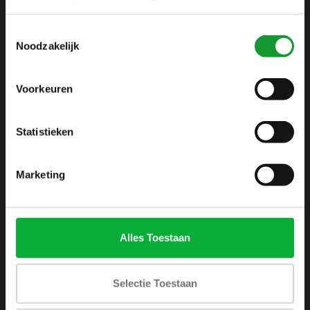
info@shirtsupplier.nl
Toestemmingsselectie
Noodzakelijk
Voorkeuren
Statistieken
INFORMATIE
Over ons
Marketing
Algemene voorwaarden
Disclaimer
Privacy Policy
Alles Toestaan
Betaalmethoden
Verzenden & retourneren
Selectie Toestaan
Klantenservice