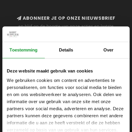
ABONNEER JE OP ONZE NIEUWSBRIEF
en blijf op de hoogte van onze acties en laatste
collecties
Toestemming
Details
Over
SHIRTSUPPLIER.NL
Deze website maakt gebruik van cookies
Webshop voor mannen
We gebruiken cookies om content en advertenties te
personaliseren, om functies voor social media te bieden
Zijlijnstraat 24
en om ons websiteverkeer te analyseren. Ook delen we
1433 DC
informatie over uw gebruik van onze site met onze
Kudelstaart
partners voor social media, adverteren en analyse. Deze
partners kunnen deze gegevens combineren met andere
+31 6 42 52 32 80
informatie die u aan ze heeft verstrekt of die ze hebben
+31 6 42 52 32 80
verzameld op basis van uw gebruik van hun services.