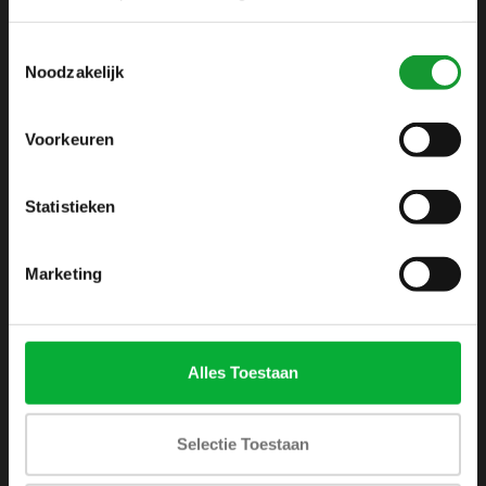
info@shirtsupplier.nl
Toestemmingsselectie
Noodzakelijk
Voorkeuren
Statistieken
INFORMATIE
Over ons
Marketing
Algemene voorwaarden
Disclaimer
Privacy Policy
Alles Toestaan
Betaalmethoden
Verzenden & retourneren
Selectie Toestaan
Klantenservice