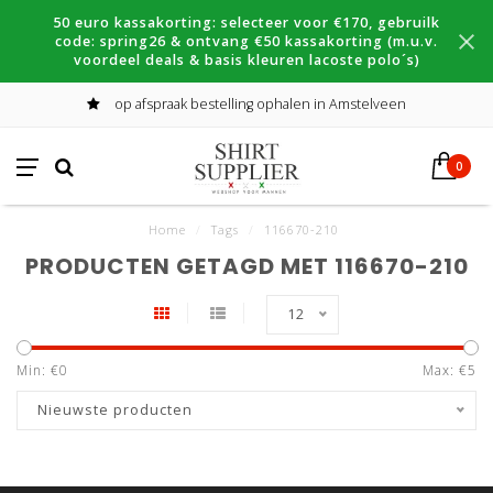
50 euro kassakorting: selecteer voor €170, gebruilk
code: spring26 & ontvang €50 kassakorting (m.u.v.
voordeel deals & basis kleuren lacoste polo´s)
op afspraak bestelling ophalen in Amstelveen
0
Home
/
Tags
/
116670-210
PRODUCTEN GETAGD MET 116670-210
12
Min: €
0
Max: €
5
Nieuwste producten