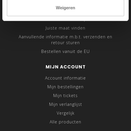
Sitemap
Weigeren
Traveling Tailor
Was- en Behandeltips
Juiste maat vinden
Aanvullende informatie m.b.t. verzenden en
retour sturen
Bestellen vanuit de EU
MIJN ACCOUNT
Account informatie
Mijn bestellingen
Mijn tickets
Mijn verlanglijst
Vergelijk
Alle producten