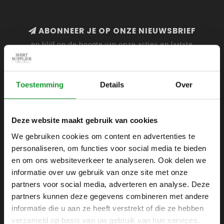
ABONNEER JE OP ONZE NIEUWSBRIEF
en blijf op de hoogte van onze acties en laatste
collecties
Toestemming
Details
Over
SHIRTSUPPLIER.NL
Deze website maakt gebruik van cookies
Webshop voor mannen
We gebruiken cookies om content en advertenties te
personaliseren, om functies voor social media te bieden
Zijlijnstraat 24
en om ons websiteverkeer te analyseren. Ook delen we
1433 DC
informatie over uw gebruik van onze site met onze
Kudelstaart
partners voor social media, adverteren en analyse. Deze
partners kunnen deze gegevens combineren met andere
+31 6 42 52 32 80
informatie die u aan ze heeft verstrekt of die ze hebben
+31 6 42 52 32 80
verzameld op basis van uw gebruik van hun services.