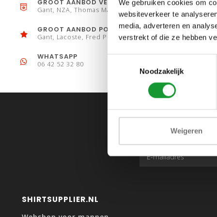
GROOT AANBOD VESTEN
We gebruiken cookies om cont
Gant, NZA, Thomas Maine
websiteverkeer te analyseren
media, adverteren en analys
GROOT AANBOD POLO´S
Gant, Lacoste, Fred Perry
verstrekt of die ze hebben v
WHATSAPP
Toestemmingsselectie
06 42 52 32 80
Noodzakelijk
Weigeren
SHIRTSUPPLIER.NL
Webshop voor mannen