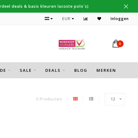
deel deals & basis kleuren lacoste polo´s)
Topmerken Thomas Maine, Cavallaro, Desoto
EUR
Inloggen
0
DE
SALE
DEALS
BLOG
MERKEN
0 Producten
12