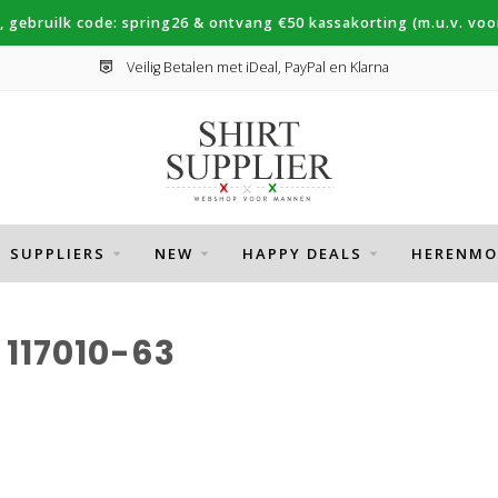
, gebruilk code: spring26 & ontvang €50 kassakorting (m.u.v. voor
Veilig Betalen met iDeal, PayPal en Klarna
SUPPLIERS
NEW
HAPPY DEALS
HERENMO
117010-63