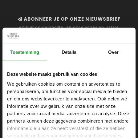
ABONNEER JE OP ONZE NIEUWSBRIEF
en blijf op de hoogte van onze acties en laatste
collecties
Toestemming
Details
Over
SHIRTSUPPLIER.NL
Deze website maakt gebruik van cookies
Webshop voor mannen
We gebruiken cookies om content en advertenties te
personaliseren, om functies voor social media te bieden
Zijlijnstraat 24
en om ons websiteverkeer te analyseren. Ook delen we
1433 DC
informatie over uw gebruik van onze site met onze
Kudelstaart
partners voor social media, adverteren en analyse. Deze
partners kunnen deze gegevens combineren met andere
+31 6 42 52 32 80
informatie die u aan ze heeft verstrekt of die ze hebben
+31 6 42 52 32 80
verzameld op basis van uw gebruik van hun services.