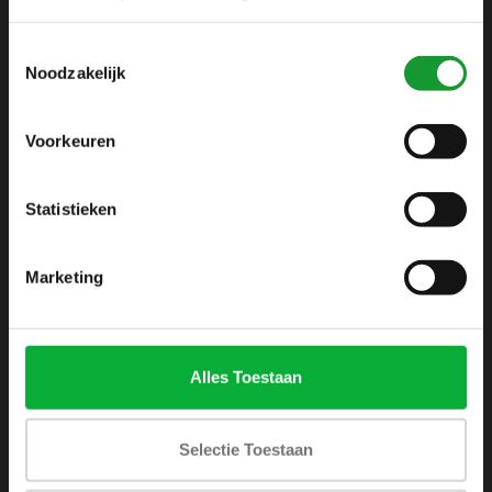
info@shirtsupplier.nl
Toestemmingsselectie
Noodzakelijk
Voorkeuren
Statistieken
INFORMATIE
Over ons
Marketing
Algemene voorwaarden
Disclaimer
Privacy Policy
Alles Toestaan
Betaalmethoden
Verzenden & retourneren
Selectie Toestaan
Klantenservice