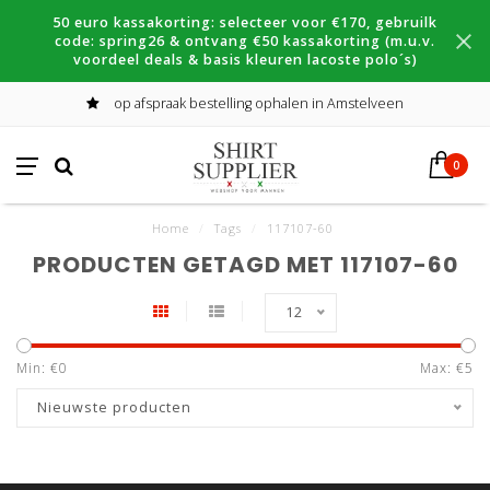
50 euro kassakorting: selecteer voor €170, gebruilk
code: spring26 & ontvang €50 kassakorting (m.u.v.
voordeel deals & basis kleuren lacoste polo´s)
op afspraak bestelling ophalen in Amstelveen
0
Home
/
Tags
/
117107-60
PRODUCTEN GETAGD MET 117107-60
12
Min: €
0
Max: €
5
Nieuwste producten