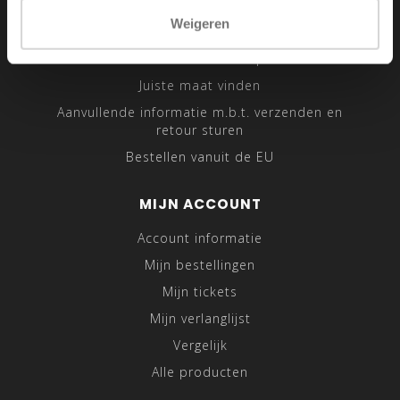
Sitemap
Weigeren
Traveling Tailor
Was- en Behandeltips
Juiste maat vinden
Aanvullende informatie m.b.t. verzenden en
retour sturen
Bestellen vanuit de EU
MIJN ACCOUNT
Account informatie
Mijn bestellingen
Mijn tickets
Mijn verlanglijst
Vergelijk
Alle producten