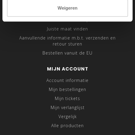
Sitemap
Weigeren
Traveling Tailor
Was- en Behandeltips
Juiste maat vinden
Aanvullende informatie m.b.t. verzenden en
retour sturen
Bestellen vanuit de EU
MIJN ACCOUNT
Account informatie
Mijn bestellingen
Mijn tickets
Mijn verlanglijst
Vergelijk
Alle producten