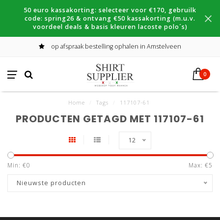
50 euro kassakorting: selecteer voor €170, gebruilk
code: spring26 & ontvang €50 kassakorting (m.u.v.
voordeel deals & basis kleuren lacoste polo´s)
op afspraak bestelling ophalen in Amstelveen
0
Home
/
Tags
/
117107-61
PRODUCTEN GETAGD MET 117107-61
12
Min: €
0
Max: €
5
Nieuwste producten