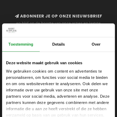
ABONNEER JE OP ONZE NIEUWSBRIEF
en blijf op de hoogte van onze acties en laatste
collecties
Toestemming
Details
Over
SHIRTSUPPLIER.NL
Deze website maakt gebruik van cookies
Webshop voor mannen
We gebruiken cookies om content en advertenties te
personaliseren, om functies voor social media te bieden
Zijlijnstraat 24
en om ons websiteverkeer te analyseren. Ook delen we
1433 DC
informatie over uw gebruik van onze site met onze
Kudelstaart
partners voor social media, adverteren en analyse. Deze
partners kunnen deze gegevens combineren met andere
+31 6 42 52 32 80
informatie die u aan ze heeft verstrekt of die ze hebben
+31 6 42 52 32 80
verzameld op basis van uw gebruik van hun services.