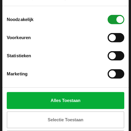
info@shirtsupplier.nl
Toestemmingsselectie
Noodzakelijk
Voorkeuren
Statistieken
INFORMATIE
Over ons
Marketing
Algemene voorwaarden
Disclaimer
Privacy Policy
Alles Toestaan
Betaalmethoden
Verzenden & retourneren
Selectie Toestaan
Klantenservice