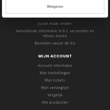
Sitemap
Weigeren
Traveling Tailor
Was- en Behandeltips
Juiste maat vinden
Aanvullende informatie m.b.t. verzenden en
retour sturen
Bestellen vanuit de EU
MIJN ACCOUNT
Account informatie
Mijn bestellingen
Mijn tickets
Mijn verlanglijst
Vergelijk
Alle producten