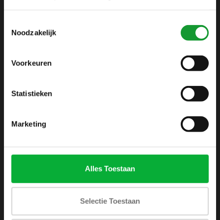
info@shirtsupplier.nl
Toestemmingsselectie
Noodzakelijk
Voorkeuren
Statistieken
INFORMATIE
Over ons
Marketing
Algemene voorwaarden
Disclaimer
Privacy Policy
Alles Toestaan
Betaalmethoden
Verzenden & retourneren
Selectie Toestaan
Klantenservice