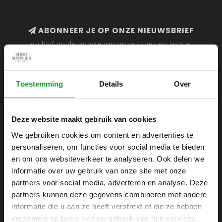
ABONNEER JE OP ONZE NIEUWSBRIEF
en blijf op de hoogte van onze acties en laatste
collecties
Toestemming
Details
Over
SHIRTSUPPLIER.NL
Deze website maakt gebruik van cookies
Webshop voor mannen
We gebruiken cookies om content en advertenties te
personaliseren, om functies voor social media te bieden
Zijlijnstraat 24
en om ons websiteverkeer te analyseren. Ook delen we
1433 DC
informatie over uw gebruik van onze site met onze
Kudelstaart
partners voor social media, adverteren en analyse. Deze
partners kunnen deze gegevens combineren met andere
+31 6 42 52 32 80
informatie die u aan ze heeft verstrekt of die ze hebben
+31 6 42 52 32 80
verzameld op basis van uw gebruik van hun services.