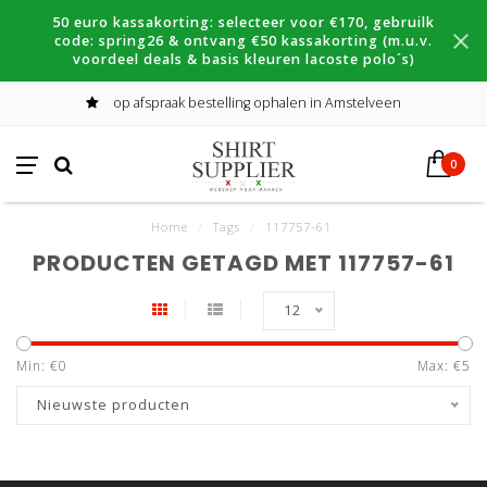
50 euro kassakorting: selecteer voor €170, gebruilk
code: spring26 & ontvang €50 kassakorting (m.u.v.
voordeel deals & basis kleuren lacoste polo´s)
op afspraak bestelling ophalen in Amstelveen
0
Home
/
Tags
/
117757-61
PRODUCTEN GETAGD MET 117757-61
12
Min: €
0
Max: €
5
Nieuwste producten