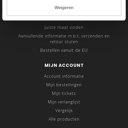
Sitemap
Weigeren
Traveling Tailor
Was- en Behandeltips
Juiste maat vinden
Aanvullende informatie m.b.t. verzenden en
retour sturen
Bestellen vanuit de EU
MIJN ACCOUNT
Account informatie
Mijn bestellingen
Mijn tickets
Mijn verlanglijst
Vergelijk
Alle producten