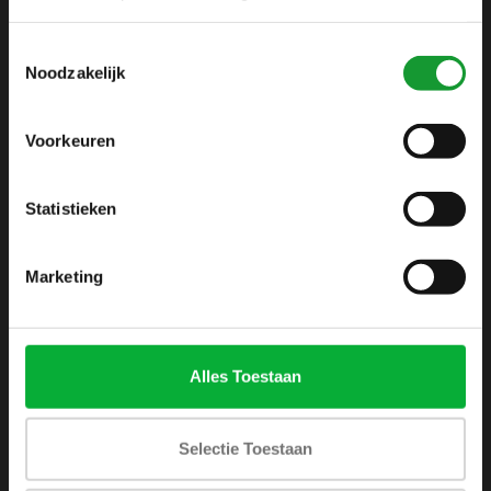
info@shirtsupplier.nl
Toestemmingsselectie
Noodzakelijk
Voorkeuren
Statistieken
INFORMATIE
Over ons
Marketing
Algemene voorwaarden
Disclaimer
Privacy Policy
Alles Toestaan
Betaalmethoden
Verzenden & retourneren
Selectie Toestaan
Klantenservice