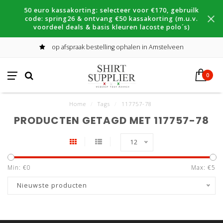
50 euro kassakorting: selecteer voor €170, gebruilk
code: spring26 & ontvang €50 kassakorting (m.u.v.
voordeel deals & basis kleuren lacoste polo´s)
op afspraak bestelling ophalen in Amstelveen
0
Home
/
Tags
/
117757-78
PRODUCTEN GETAGD MET 117757-78
12
Min: €
0
Max: €
5
Nieuwste producten