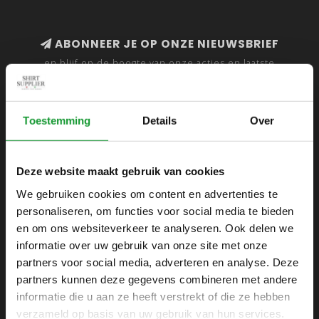
ABONNEER JE OP ONZE NIEUWSBRIEF
en blijf op de hoogte van onze acties en laatste
collecties
Toestemming
Details
Over
SHIRTSUPPLIER.NL
Deze website maakt gebruik van cookies
Webshop voor mannen
We gebruiken cookies om content en advertenties te
personaliseren, om functies voor social media te bieden
Zijlijnstraat 24
en om ons websiteverkeer te analyseren. Ook delen we
1433 DC
informatie over uw gebruik van onze site met onze
Kudelstaart
partners voor social media, adverteren en analyse. Deze
partners kunnen deze gegevens combineren met andere
+31 6 42 52 32 80
informatie die u aan ze heeft verstrekt of die ze hebben
+31 6 42 52 32 80
verzameld op basis van uw gebruik van hun services.