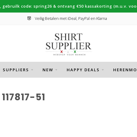
, gebruilk code: spring26 & ontvang €50 kassakorting (m.u.v. voor
Veilig Betalen met iDeal, PayPal en Klarna
SUPPLIERS
NEW
HAPPY DEALS
HERENMO
117817-51