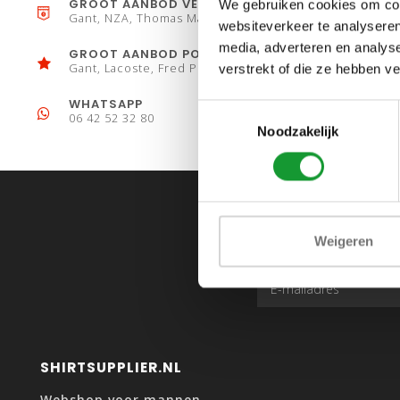
GROOT AANBOD VESTEN
We gebruiken cookies om cont
Gant, NZA, Thomas Maine
websiteverkeer te analyseren
media, adverteren en analys
GROOT AANBOD POLO´S
Gant, Lacoste, Fred Perry
verstrekt of die ze hebben v
WHATSAPP
Toestemmingsselectie
06 42 52 32 80
Noodzakelijk
Weigeren
SHIRTSUPPLIER.NL
Webshop voor mannen