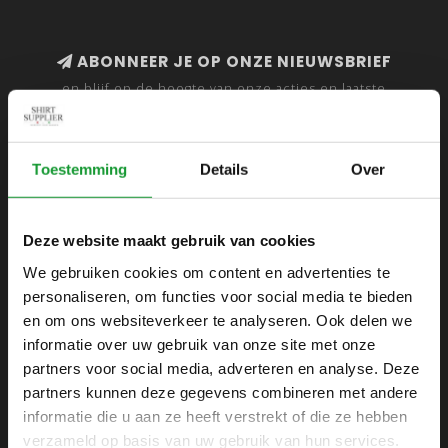
ABONNEER JE OP ONZE NIEUWSBRIEF
en blijf op de hoogte van onze acties en laatste
collecties
Toestemming
Details
Over
SHIRTSUPPLIER.NL
Deze website maakt gebruik van cookies
Webshop voor mannen
We gebruiken cookies om content en advertenties te
personaliseren, om functies voor social media te bieden
Zijlijnstraat 24
en om ons websiteverkeer te analyseren. Ook delen we
1433 DC
informatie over uw gebruik van onze site met onze
Kudelstaart
partners voor social media, adverteren en analyse. Deze
partners kunnen deze gegevens combineren met andere
+31 6 42 52 32 80
informatie die u aan ze heeft verstrekt of die ze hebben
+31 6 42 52 32 80
verzameld op basis van uw gebruik van hun services.