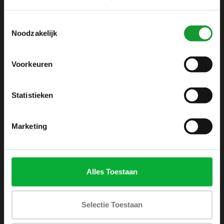
info@shirtsupplier.nl
Toestemmingsselectie
Noodzakelijk
Voorkeuren
Statistieken
INFORMATIE
Over ons
Marketing
Algemene voorwaarden
Disclaimer
Privacy Policy
Alles Toestaan
Betaalmethoden
Verzenden & retourneren
Selectie Toestaan
Klantenservice