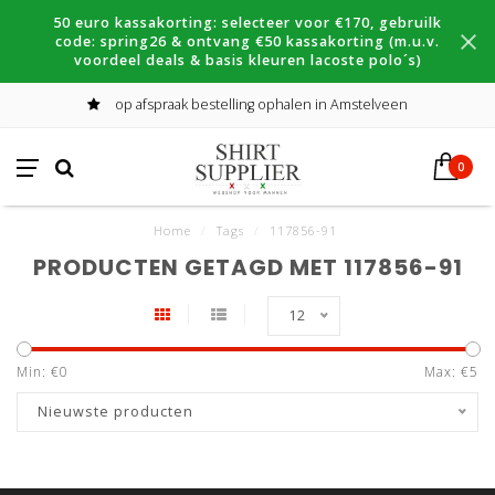
50 euro kassakorting: selecteer voor €170, gebruilk
code: spring26 & ontvang €50 kassakorting (m.u.v.
voordeel deals & basis kleuren lacoste polo´s)
op afspraak bestelling ophalen in Amstelveen
0
Home
/
Tags
/
117856-91
PRODUCTEN GETAGD MET 117856-91
12
Min: €
0
Max: €
5
Nieuwste producten