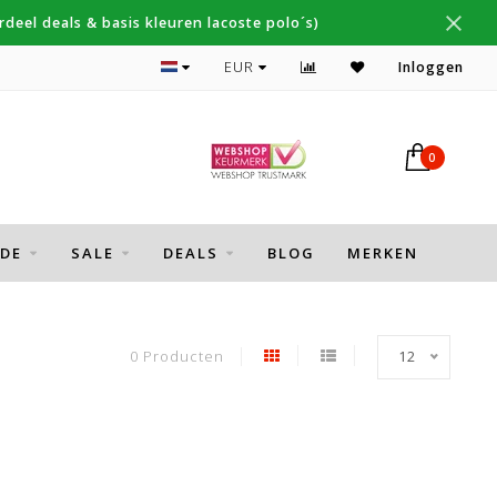
deel deals & basis kleuren lacoste polo´s)
Topmerken Gant, NZA, Fred Perry
EUR
Inloggen
0
DE
SALE
DEALS
BLOG
MERKEN
0 Producten
12