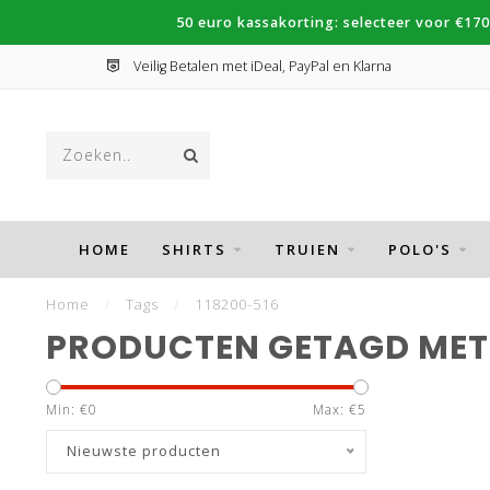
50 euro kassakorting: selecteer voor €170
Veilig Betalen met iDeal, PayPal en Klarna
HOME
SHIRTS
TRUIEN
POLO'S
Home
/
Tags
/
118200-516
PRODUCTEN GETAGD MET 
Min: €
0
Max: €
5
Nieuwste producten