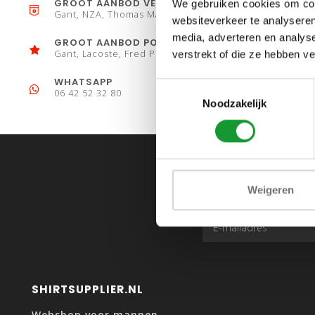
GROOT AANBOD VESTEN
We gebruiken cookies om cont
Gant, NZA, Thomas Maine
websiteverkeer te analyseren
media, adverteren en analys
GROOT AANBOD POLO´S
Gant, Lacoste, Fred Perry
verstrekt of die ze hebben v
WHATSAPP
Toestemmingsselectie
06 42 52 32 80
Noodzakelijk
Weigeren
SHIRTSUPPLIER.NL
Webshop voor mannen