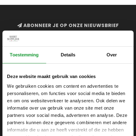
ABONNEER JE OP ONZE NIEUWSBRIEF
en blijf op de hoogte van onze acties en laatste
collecties
Toestemming
Details
Over
Deze website maakt gebruik van cookies
SHIRTSUPPLIER.NL
We gebruiken cookies om content en advertenties te
Webshop voor mannen
personaliseren, om functies voor social media te bieden
Zijlijnstraat 24
en om ons websiteverkeer te analyseren. Ook delen we
1433 DC
informatie over uw gebruik van onze site met onze
Kudelstaart
partners voor social media, adverteren en analyse. Deze
partners kunnen deze gegevens combineren met andere
+31 6 42 52 32 80
informatie die u aan ze heeft verstrekt of die ze hebben