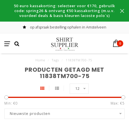
50 euro kassakorting: selecteer voor €170, gebruilk
code: spring26 & ontvang €50 kassakorting (m.u.v.
voordeel deals & basis kleuren lacoste polo´s)
op afspraak bestelling ophalen in Amstelveen
0
Home
/
Tags
/
11838TM700-75
PRODUCTEN GETAGD MET
11838TM700-75
12
Min: €
0
Max: €
5
Nieuwste producten