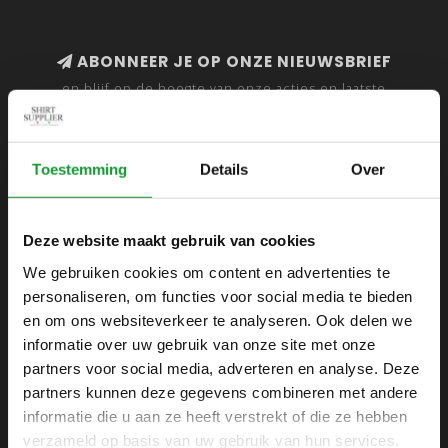
ABONNEER JE OP ONZE NIEUWSBRIEF
en blijf op de hoogte van onze acties en laatste
collecties
Toestemming
Details
Over
SHIRTSUPPLIER.NL
Deze website maakt gebruik van cookies
Webshop voor mannen
We gebruiken cookies om content en advertenties te
personaliseren, om functies voor social media te bieden
Zijlijnstraat 24
en om ons websiteverkeer te analyseren. Ook delen we
1433 DC
informatie over uw gebruik van onze site met onze
Kudelstaart
partners voor social media, adverteren en analyse. Deze
partners kunnen deze gegevens combineren met andere
+31 6 42 52 32 80
informatie die u aan ze heeft verstrekt of die ze hebben
+31 6 42 52 32 80
verzameld op basis van uw gebruik van hun services.