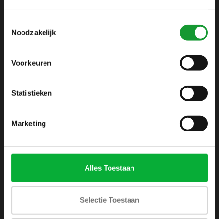
info@shirtsupplier.nl
Toestemmingsselectie
Noodzakelijk
Voorkeuren
Statistieken
INFORMATIE
Over ons
Marketing
Algemene voorwaarden
Disclaimer
Privacy Policy
Alles Toestaan
Betaalmethoden
Verzenden & retourneren
Selectie Toestaan
Klantenservice