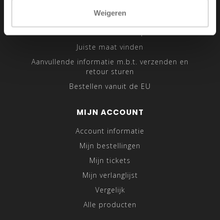
Sitemap
Weigeren
Traveling Tailor
Was- en Behandeltips
Juiste maat vinden
Aanvullende informatie m.b.t. verzenden en
retour sturen
Bestellen vanuit de EU
MIJN ACCOUNT
Account informatie
Mijn bestellingen
Mijn tickets
Mijn verlanglijst
Vergelijk
Alle producten