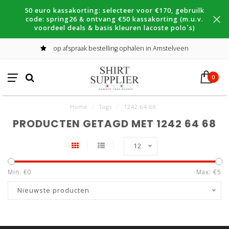
50 euro kassakorting: selecteer voor €170, gebruilk
code: spring26 & ontvang €50 kassakorting (m.u.v.
voordeel deals & basis kleuren lacoste polo´s)
op afspraak bestelling ophalen in Amstelveen
0
Home
/
Tags
/
1242 64 68
PRODUCTEN GETAGD MET 1242 64 68
12
Min: €
0
Max: €
5
Nieuwste producten