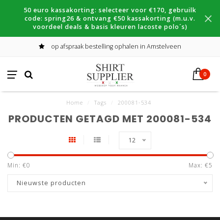
50 euro kassakorting: selecteer voor €170, gebruilk
code: spring26 & ontvang €50 kassakorting (m.u.v.
voordeel deals & basis kleuren lacoste polo´s)
op afspraak bestelling ophalen in Amstelveen
0
Home
/
Tags
/
200081-534
PRODUCTEN GETAGD MET 200081-534
12
Min: €
0
Max: €
5
Nieuwste producten