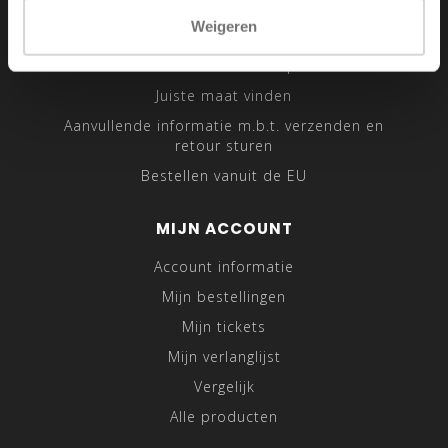
Sitemap
Weigeren
Traveling Tailor
Was- en Behandeltips
Juiste maat vinden
Aanvullende informatie m.b.t. verzenden en
retour sturen
Bestellen vanuit de EU
MIJN ACCOUNT
Account informatie
Mijn bestellingen
Mijn tickets
Mijn verlanglijst
Vergelijk
Alle producten