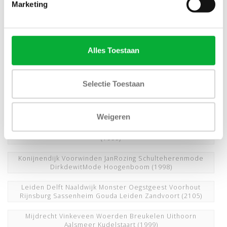
Marketing
Heemskerk Beverwijk Zaandam Zaanstad Castricum
Zaanstad Heerhugowaard
(1999)
Hellevoetsluis Krimpen a/d IJssel Capelle a/d IJssel
Alles Toestaan
Schiedam
(1999)
Hoofddorp Heemstede Bennebroek Bloemendaal
Wassenaar Aerenhout Haarlem
(3080)
Selectie Toestaan
JoeMerino Flashman nieuwnieuw overhemdenonline
LodewijkMode SchutzFashion
(1999)
Weigeren
Kerst Sinterklaas Verjaardag Vaderdag Cadeau Outlet
(1999)
Konijnendijk Voorwinden JanRozing Schulteherenmode
DirkdewitMode Hoogenboom
(1998)
Leiden Delft Naaldwijk Monster Oegstgeest Voorhout
Rijnsburg Sassenheim Gouda Leiden Zandvoort
(2105)
Mijdrecht Vinkeveen Woerden Breukelen Uithoorn
Aalsmeer Kudelstaart
(1999)