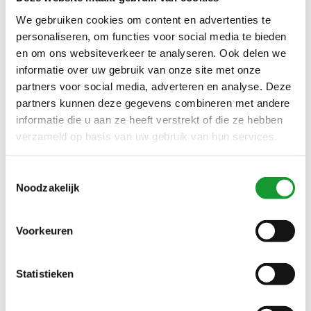
Buitenveldert Amsterdam Oud-Zuid Amstelveen Bergen
Alkmaar
(1999)
We gebruiken cookies om content en advertenties te
personaliseren, om functies voor social media te bieden
Den Bosch Vught Veghel Roermond Venlo Maastricht
en om ons websiteverkeer te analyseren. Ook delen we
Eindhoven Nistelrode Breda Tilburg Oosterhout
Udenhout Bavel Dongen
(2022)
informatie over uw gebruik van onze site met onze
partners voor social media, adverteren en analyse. Deze
Den Helder Gorredijk Franeker Sneek Lemmer Drachten
partners kunnen deze gegevens combineren met andere
Leeuwarden Haren Dronrijp
(1999)
informatie die u aan ze heeft verstrekt of die ze hebben
Enter Amersfoort Nijmegen Arnhem Doesburg Tiel
verzameld op basis van uw gebruik van hun services.
Sliedrecht Oud-Beijerland
(1999)
Fred Perry Gant Lacoste Cavallaro NZA Thomas Maine
Toestemmingsselectie
John Miller Ledub R2 OlympSignature
(1999)
Noodzakelijk
Friesland Heerenveen Groningen Zeeland Flevoland
Drenthe Overijssel Gelderland
(1999)
Voorkeuren
Goes Middelburg Vlissingen Domburg Zierikzee Renesse
Terneuzen
(2024)
Statistieken
Groningen Enschede Wilp Borne Rijssen Hardenberg
Haaksbergen Doetinchem Zwolle Voorthuizen
(1999)