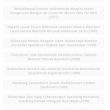
Musselkanaal Emmen vanDalmode Meppel Assen
Hoogeveen Bergen op Zoom De Meern Only for Men
(2017)
Nijkerk Soest Doorn Bilthoven Leusden Almere Naarden
Laren Huizen Blaricum Bussum Hilversum Zeist
(2000)
Oldenzaal Almelo Hengelo Oene Winterswijk Nuenen
Deventer Apeldoorn Nijkerk Epe Veenendaal
(1999)
PlutoSport Sale herenmode Hemdvoorhem Zalando
Bomont Omoda Bijenkorf
(2000)
Ridderkerk Hendrik Ido Ambacht Dordrecht Barendrecht
Zwijndrecht Papendrecht
(1999)
Rijnsburg Sassenheim Gouda Waddinxveen Leiden
Zandvoort
(1999)
Rotterdam Den Haag Scheveningen Ypenburg Nootdorp
Voorburg Katwijk Hillegom Noordwijk
(2040)