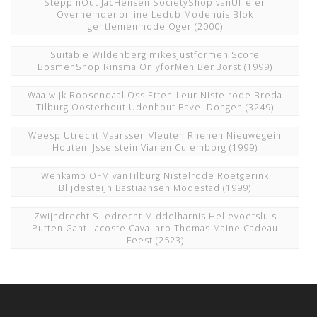
SteppinOut JacHensen SocietyShop vanUffelen
Overhemdenonline Ledub Modehuis Blok
gentlemenmode Oger
(2000)
Suitable Wildenberg mikesjustformen Score
BosmenShop Rinsma OnlyforMen BenBorst
(1999)
Waalwijk Roosendaal Oss Etten-Leur Nistelrode Breda
Tilburg Oosterhout Udenhout Bavel Dongen
(3249)
Weesp Utrecht Maarssen Vleuten Rhenen Nieuwegein
Houten IJsselstein Vianen Culemborg
(1999)
Wehkamp OFM vanTilburg Nistelrode Roetgerink
Blijdesteijn Bastiaansen Modestad
(1999)
Zwijndrecht Sliedrecht Middelharnis Hellevoetsluis
Putten Gant Lacoste Cavallaro Thomas Maine Cadeau
Feest
(2523)