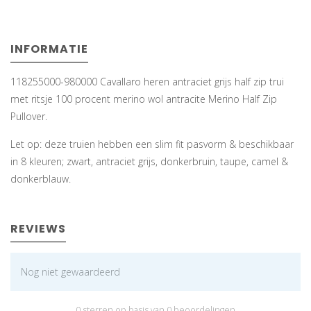
INFORMATIE
118255000-980000 Cavallaro heren antraciet grijs half zip trui
met ritsje 100 procent merino wol antracite Merino Half Zip
Pullover.
Let op: deze truien hebben een slim fit pasvorm & beschikbaar
in 8 kleuren; zwart, antraciet grijs, donkerbruin, taupe, camel &
donkerblauw.
REVIEWS
Nog niet gewaardeerd
0 sterren op basis van 0 beoordelingen