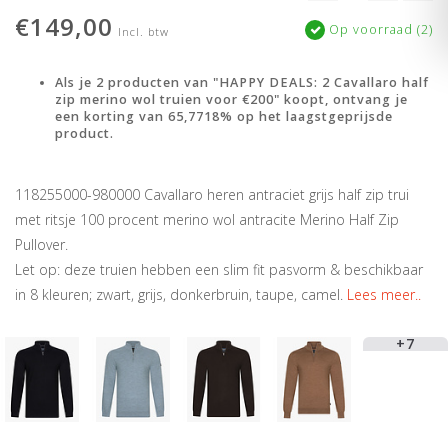
€149,00
Op voorraad (2)
Incl. btw
Als je 2 producten van "HAPPY DEALS: 2 Cavallaro half
zip merino wol truien voor €200" koopt, ontvang je
een korting van 65,7718% op het laagstgeprijsde
product.
118255000-980000 Cavallaro heren antraciet grijs half zip trui
met ritsje 100 procent merino wol antracite Merino Half Zip
Pullover.
Let op: deze truien hebben een slim fit pasvorm & beschikbaar
in 8 kleuren; zwart, grijs, donkerbruin, taupe, camel.
Lees meer..
+7