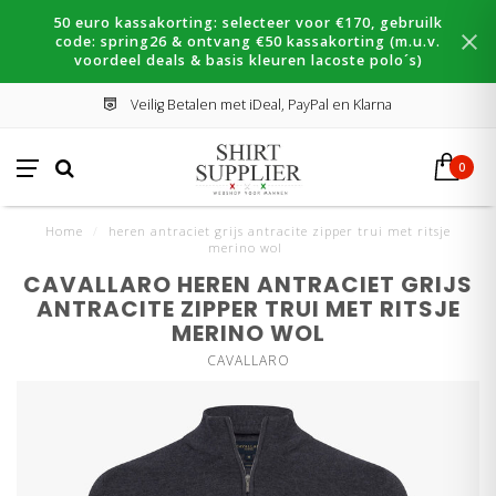
50 euro kassakorting: selecteer voor €170, gebruilk
code: spring26 & ontvang €50 kassakorting (m.u.v.
voordeel deals & basis kleuren lacoste polo´s)
Veilig Betalen met iDeal, PayPal en Klarna
0
Home
/
heren antraciet grijs antracite zipper trui met ritsje
merino wol
CAVALLARO HEREN ANTRACIET GRIJS
ANTRACITE ZIPPER TRUI MET RITSJE
MERINO WOL
CAVALLARO