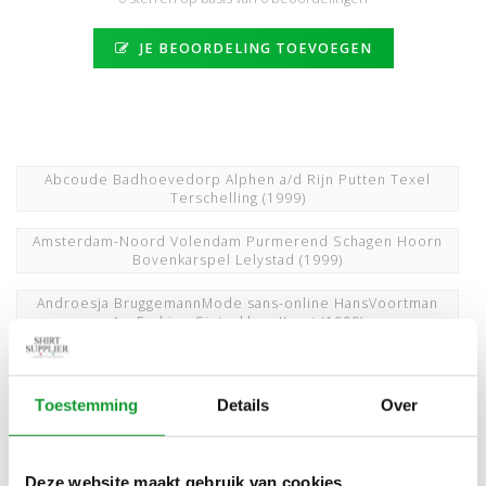
JE BEOORDELING TOEVOEGEN
Abcoude Badhoevedorp Alphen a/d Rijn Putten Texel
Terschelling
(1999)
Amsterdam-Noord Volendam Purmerend Schagen Hoorn
Bovenkarspel Lelystad
(1999)
Androesja BruggemannMode sans-online HansVoortman
AroFashion Sinterklaas Kerst
(1999)
Baileys Giordano Desoto DesotoLuxery Olymp BjornBorg
Slater AlanRed Profuomo
(1999)
Toestemming
Details
Over
Bleiswijk Pijnacker Zoetermeer Spijkenisse
BerkelRodenrijs Bergschenhoek Geldermalsen
(1999)
Deze website maakt gebruik van cookies