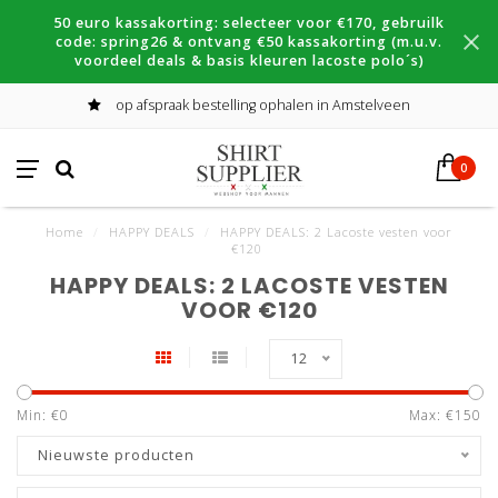
50 euro kassakorting: selecteer voor €170, gebruilk
code: spring26 & ontvang €50 kassakorting (m.u.v.
voordeel deals & basis kleuren lacoste polo´s)
op afspraak bestelling ophalen in Amstelveen
0
Home
/
HAPPY DEALS
/
HAPPY DEALS: 2 Lacoste vesten voor
€120
HAPPY DEALS: 2 LACOSTE VESTEN
VOOR €120
12
Min: €
0
Max: €
150
Nieuwste producten