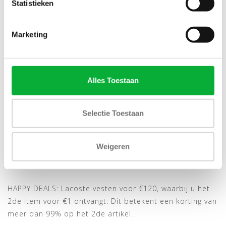
Statistieken
SALE-26%
SALE-26%
Marketing
Alles Toestaan
Bekijk alle
9
maten
Bekijk alle
9
maten
Selectie Toestaan
LACOSTE HEREN SWEAT
LACOSTE HEREN SWEAT
VEST DONKERBLAUW
VEST ZWART CAPUCHON
CAPUCHON
€119,00
€119,00
Weigeren
€160,00
€160,00
HAPPY DEALS: Lacoste vesten voor €120, waarbij u het
2de item voor €1 ontvangt. Dit betekent een korting van
meer dan 99% op het 2de artikel.