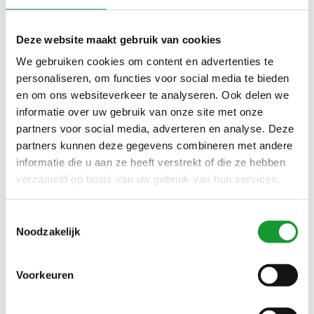
Deze website maakt gebruik van cookies
We gebruiken cookies om content en advertenties te
SALE-41%
SALE-57%
personaliseren, om functies voor social media te bieden
en om ons websiteverkeer te analyseren. Ook delen we
informatie over uw gebruik van onze site met onze
partners voor social media, adverteren en analyse. Deze
partners kunnen deze gegevens combineren met andere
informatie die u aan ze heeft verstrekt of die ze hebben
verzameld op basis van uw gebruik van hun services.
Bekijk alle
4
maten
Bekijk alle
9
maten
Toestemmingsselectie
LACOSTE HEREN SWEAT
LACOSTE HEREN SWEAT
Noodzakelijk
VEST ANTRACIET GRIJS
VEST LICHTGRIJS
CAPUCHON
CAPUCHON
€119,00
€69,00
€200,00
€160,00
Voorkeuren