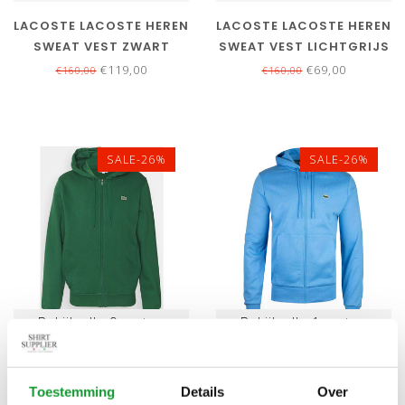
LACOSTE LACOSTE HEREN
LACOSTE LACOSTE HEREN
SWEAT VEST ZWART
SWEAT VEST LICHTGRIJS
€119,00
€69,00
€160,00
€160,00
SALE-26%
SALE-26%
Bekijk alle
9
maten
Bekijk alle
1
maten
LACOSTE HEREN SWEAT
LACOSTE HEREN SWEAT
VEST FLESSEN GROEN
VEST BLAUW CAPUCHON
Toestemming
Details
Over
CAPUCHON
€119,00
€119,00
€160,00
€160,00