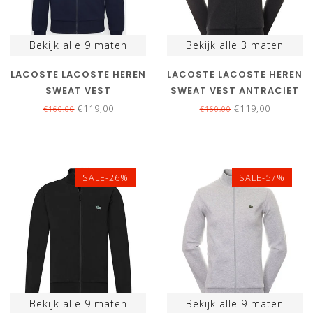
Bekijk alle
9
maten
Bekijk alle
3
maten
LACOSTE LACOSTE HEREN
LACOSTE LACOSTE HEREN
SWEAT VEST
SWEAT VEST ANTRACIET
DONKERBLAUW
GRIJS
€119,00
€119,00
€160,00
€160,00
SALE-26%
SALE-57%
Bekijk alle
9
maten
Bekijk alle
9
maten