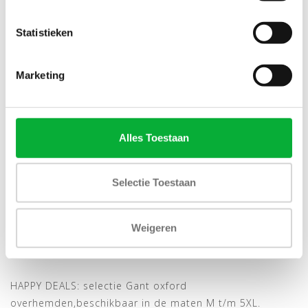
Statistieken
SALE-26%
SALE-26%
Marketing
Alles Toestaan
Bekijk alle
6
maten
Bekijk alle
7
maten
Selectie Toestaan
GANT LICHTBLAUW-WIT
GANT BORDEAUX ROOD-
OXFORD STREEPJE
WIT OXFORD STREEPJE
REGULAR
REGULAR
Weigeren
€89,00
€89,00
€120,00
€120,00
HAPPY DEALS: selectie Gant oxford
overhemden,beschikbaar in de maten M t/m 5XL.