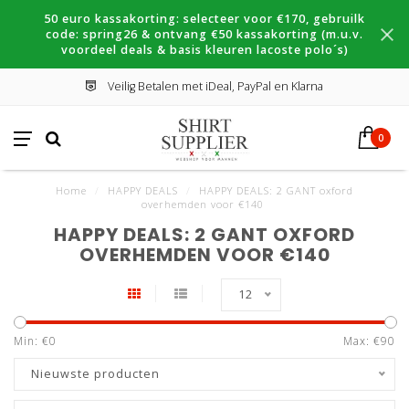
50 euro kassakorting: selecteer voor €170, gebruilk
code: spring26 & ontvang €50 kassakorting (m.u.v.
voordeel deals & basis kleuren lacoste polo´s)
Veilig Betalen met iDeal, PayPal en Klarna
0
Home
/
HAPPY DEALS
/
HAPPY DEALS: 2 GANT oxford
overhemden voor €140
HAPPY DEALS: 2 GANT OXFORD
OVERHEMDEN VOOR €140
12
Min: €
0
Max: €
90
Nieuwste producten