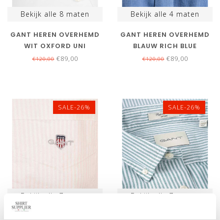
Bekijk alle
8
maten
Bekijk alle
4
maten
GANT HEREN OVERHEMD
GANT HEREN OVERHEMD
WIT OXFORD UNI
BLAUW RICH BLUE
OXFORD UNI
€89,00
€89,00
€120,00
€120,00
SALE-26%
SALE-26%
Bekijk alle
7
maten
Bekijk alle
7
maten
GANT LICHTROZE-WIT
GANT GROEN-WIT