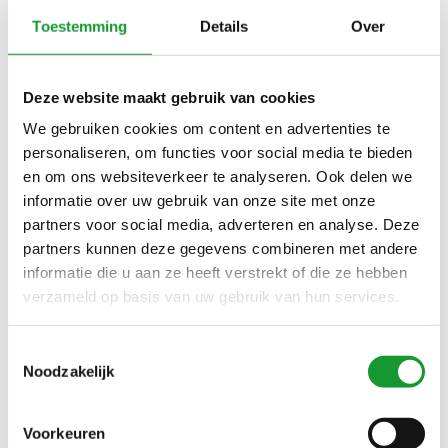
OXFORD STREEPJE
OXFORD STREEPJE
Toestemming
Details
Over
REGULAR
REGULAR
€89,00
€89,00
€120,00
€120,00
Deze website maakt gebruik van cookies
We gebruiken cookies om content en advertenties te
SALE-26%
SALE-36%
personaliseren, om functies voor social media te bieden
en om ons websiteverkeer te analyseren. Ook delen we
informatie over uw gebruik van onze site met onze
partners voor social media, adverteren en analyse. Deze
partners kunnen deze gegevens combineren met andere
informatie die u aan ze heeft verstrekt of die ze hebben
verzameld op basis van uw gebruik van hun services.
Bekijk alle
6
maten
Bekijk alle
7
maten
Toestemmingsselectie
GANT DONKERBLAUW-
GANT HEREN OVERHEMD
Noodzakelijk
WIT OXFORD STREEPJE
LICHTROZE OXFORD UNI
REGULAR
€89,00
€89,00
€120,00
€140,00
Voorkeuren