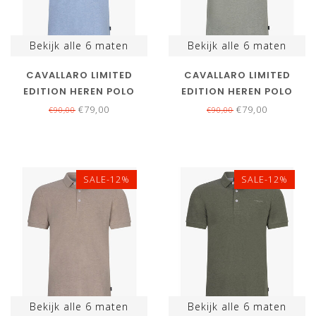
Bekijk alle
6
maten
Bekijk alle
6
maten
CAVALLARO LIMITED
CAVALLARO LIMITED
EDITION HEREN POLO
EDITION HEREN POLO
LICHTBLAUW MELANGE
LIGHT GREEN MELANGE
€79,00
€79,00
€90,00
€90,00
KATOEN STRETCH
KATOEN STRETCH
BAVONE
BAVONE
SALE-12%
SALE-12%
Bekijk alle
6
maten
Bekijk alle
6
maten