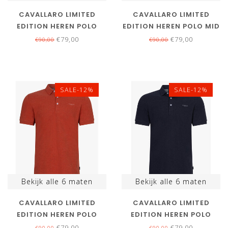
CAVALLARO LIMITED
CAVALLARO LIMITED
EDITION HEREN POLO
EDITION HEREN POLO MID
SAND MELANGE KATOEN
GREEN MELANGE KATOEN
€79,00
€79,00
€90,00
€90,00
STRETCH BAVONE
STRETCH BAVONE
SALE-12%
SALE-12%
Bekijk alle
6
maten
Bekijk alle
6
maten
CAVALLARO LIMITED
CAVALLARO LIMITED
EDITION HEREN POLO
EDITION HEREN POLO
BURNT ORANGE MELANGE
DONKERBLAUW MELANGE
€79,00
€79,00
€90,00
€90,00