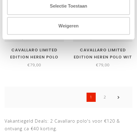
Selectie Toestaan
Weigeren
Bekijk alle
5
maten
Bekijk alle
6
maten
CAVALLARO LIMITED
CAVALLARO LIMITED
EDITION HEREN POLO
EDITION HEREN POLO WIT
ZWART BLACK KATOEN
WHITE KATOEN STRETCH
€79,00
€79,00
STRETCH BAVEGIO
BAVEGIO
1
2
Vakantiegeld Deals: 2 Cavallaro polo's voor €120 &
ontvang ca €40 korting.