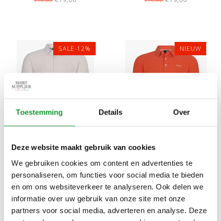
KATOEN STRETCH
KATOEN STRETCH
BAVONE
BAVONE
SALE-12%
NIEUW
Toestemming
Details
Over
Bekijk alle
6
maten
Bekijk alle
6
maten
Deze website maakt gebruik van cookies
CAVALLARO LIMITED
CAVALLARO LIMITED
We gebruiken cookies om content en advertenties te
EDITION HEREN POLO KIT
EDITION HEREN POLO
personaliseren, om functies voor social media te bieden
MELANGE KATOEN
TERRACOTTA KATOEN
€79,00
€79,00
€90,00
en om ons websiteverkeer te analyseren. Ook delen we
STRETCH BAVONE
STRETCH NEAPOLIS
informatie over uw gebruik van onze site met onze
partners voor social media, adverteren en analyse. Deze