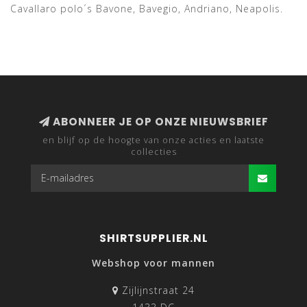
Cavallaro polo´s Bavone, Bavegio, Andriano, Neapolis.
ABONNEER JE OP ONZE NIEUWSBRIEF
en blijf op de hoogte van onze acties en laatste
collecties
SHIRTSUPPLIER.NL
Webshop voor mannen
Zijlijnstraat 24