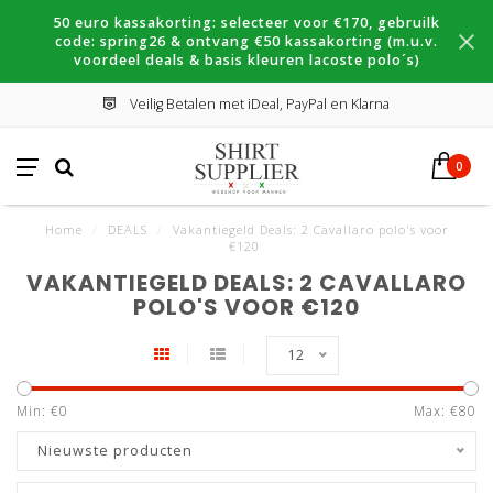
50 euro kassakorting: selecteer voor €170, gebruilk
code: spring26 & ontvang €50 kassakorting (m.u.v.
voordeel deals & basis kleuren lacoste polo´s)
Veilig Betalen met iDeal, PayPal en Klarna
0
Home
/
DEALS
/
Vakantiegeld Deals: 2 Cavallaro polo's voor
€120
VAKANTIEGELD DEALS: 2 CAVALLARO
POLO'S VOOR €120
12
Min: €
0
Max: €
80
Nieuwste producten