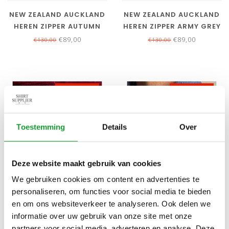
NEW ZEALAND AUCKLAND
NEW ZEALAND AUCKLAND
HEREN ZIPPER AUTUMN
HEREN ZIPPER ARMY GREY
ORANGE ORANJE
MELANGE OLIJFGROEN
€89,00
€89,00
€130,00
€130,00
MELANGE MET KNOPEN
MET KNOPEN
SALE-32%
SALE-32%
Toestemming
Details
Over
Deze website maakt gebruik van cookies
We gebruiken cookies om content en advertenties te
Bekijk alle
4
maten
Bekijk alle
5
maten
personaliseren, om functies voor social media te bieden
NEW ZEALAND AUCKLAND
NEW ZEALAND AUCKLAND
en om ons websiteverkeer te analyseren. Ook delen we
HEREN ZIPPER CHERRY
HEREN ZIPPER SOFT BLUE
informatie over uw gebruik van onze site met onze
RED MELANGE BORDEAUX
BLAUW MELANGE MET
€89,00
€89,00
partners voor social media, adverteren en analyse. Deze
€130,00
€130,00