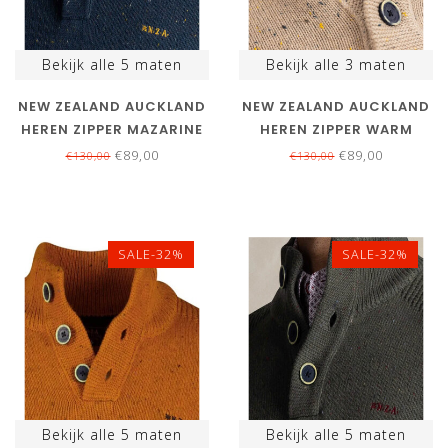
Bekijk alle
5
maten
Bekijk alle
3
maten
NEW ZEALAND AUCKLAND
NEW ZEALAND AUCKLAND
HEREN ZIPPER MAZARINE
HEREN ZIPPER WARM
BLUE PETROL BLAUW
BEIGE MELANGE BEIGE
€89,00
€89,00
€130,00
€130,00
MELANGE MET KNOPEN
ZAND MET KNOPEN
SALE-32%
SALE-32%
Bekijk alle
5
maten
Bekijk alle
5
maten