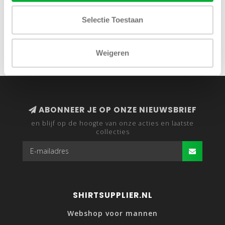
Vakantiegeld Deals: 2 NZA slim fit truien voor €100.
U ontvangt een korting van 87,64% op de 2de NZA trui.
Selectie Toestaan
De NZA truien hebben 3 knopen & een slanke pasvorm.
Weigeren
ABONNEER JE OP ONZE NIEUWSBRIEF
en blijf op de hoogte van onze acties en laatste
collecties
SHIRTSUPPLIER.NL
Webshop voor mannen