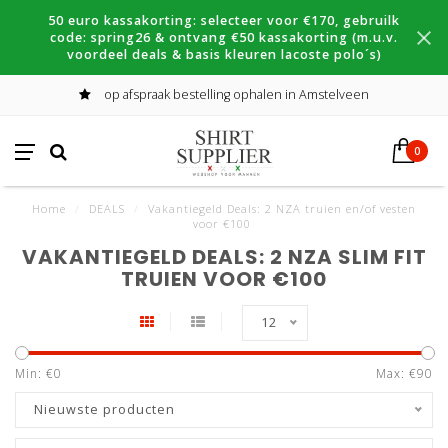
50 euro kassakorting: selecteer voor €170, gebruilk
code: spring26 & ontvang €50 kassakorting (m.u.v.
voordeel deals & basis kleuren lacoste polo´s)
op afspraak bestelling ophalen in Amstelveen
0
Home
/
DEALS
/
Vakantiegeld Deals: 2 NZA truien en/of vesten
voor €100
VAKANTIEGELD DEALS: 2 NZA SLIM FIT
TRUIEN VOOR €100
12
Min: €
0
Max: €
90
Nieuwste producten