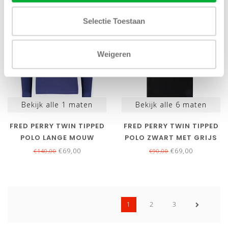
SALE-51%
SALE-23%
Selectie Toestaan
Weigeren
Bekijk alle
1
maten
Bekijk alle
6
maten
FRED PERRY TWIN TIPPED
FRED PERRY TWIN TIPPED
POLO LANGE MOUW
POLO ZWART MET GRIJS
KOBALTBLAUW MET
LOGO
€69,00
€69,00
€140,00
€90,00
CAMEL BRUIN LOGO
1
2
3