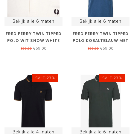
Bekijk alle
6
maten
Bekijk alle
6
maten
FRED PERRY TWIN TIPPED
FRED PERRY TWIN TIPPED
POLO WIT SNOW WHITE
POLO KOBALTBLAUW MET
LICHTBLAUW LOGO
€69,00
€69,00
€90,00
€90,00
SALE-23%
SALE-23%
Bekijk alle
4
maten
Bekijk alle
6
maten