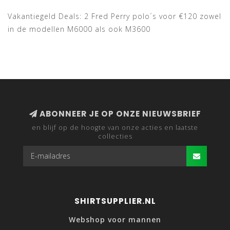
Vakantiegeld Deals: 2 Fred Perry polo´s voor €120 zowel
in de modellen M6000 als ook M3600
ABONNEER JE OP ONZE NIEUWSBRIEF
en blijf op de hoogte van onze acties en laatste
collecties
SHIRTSUPPLIER.NL
Webshop voor mannen