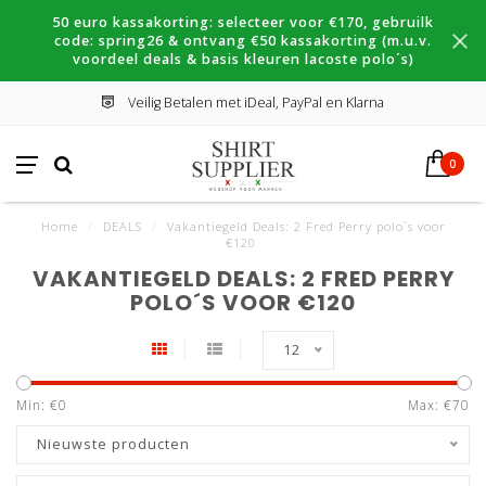
50 euro kassakorting: selecteer voor €170, gebruilk
code: spring26 & ontvang €50 kassakorting (m.u.v.
voordeel deals & basis kleuren lacoste polo´s)
Veilig Betalen met iDeal, PayPal en Klarna
0
Home
/
DEALS
/
Vakantiegeld Deals: 2 Fred Perry polo´s voor
€120
VAKANTIEGELD DEALS: 2 FRED PERRY
POLO´S VOOR €120
12
Min: €
0
Max: €
70
Nieuwste producten