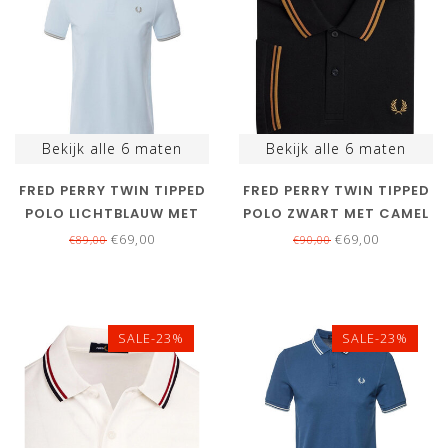
Bekijk alle
6
maten
Bekijk alle
6
maten
FRED PERRY TWIN TIPPED
FRED PERRY TWIN TIPPED
POLO LICHTBLAUW MET
POLO ZWART MET CAMEL
GRIJS LOGO
BRUIN LOGO
€69,00
€69,00
€89,00
€90,00
SALE-23%
SALE-23%