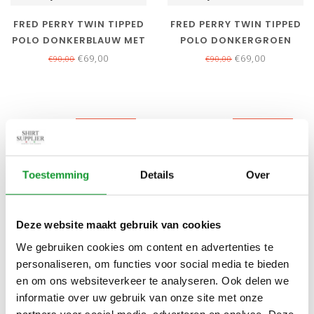
FRED PERRY TWIN TIPPED
FRED PERRY TWIN TIPPED
POLO DONKERBLAUW MET
POLO DONKERGROEN
CAMEL BRUIN LOGO
€69,00
€69,00
€90,00
€90,00
SALE-22%
SALE-23%
Toestemming
Details
Over
Deze website maakt gebruik van cookies
We gebruiken cookies om content en advertenties te
Bekijk alle
6
maten
Bekijk alle
6
maten
personaliseren, om functies voor social media te bieden
en om ons websiteverkeer te analyseren. Ook delen we
FRED PERRY TWIN TIPPED
FRED PERRY PLAIN POLO
informatie over uw gebruik van onze site met onze
POLO LICHTBLAUW MET
LICHTBLAUW MET BLAUW
partners voor social media, adverteren en analyse. Deze