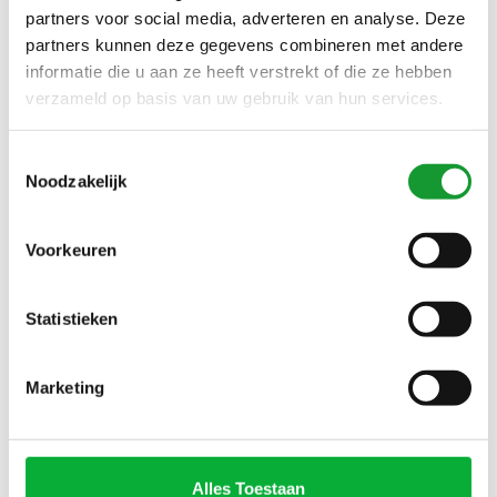
partners voor social media, adverteren en analyse. Deze
partners kunnen deze gegevens combineren met andere
NIEUW
NIEUW
informatie die u aan ze heeft verstrekt of die ze hebben
verzameld op basis van uw gebruik van hun services.
Toestemmingsselectie
Noodzakelijk
Voorkeuren
Bekijk alle
7
maten
Bekijk alle
7
maten
GANT LICHTBLAUW WIT
GANT DONKERBLAUW WIT
Statistieken
RUITJE KORTE MOUW
RUITJE KORTE MOUW
€84,00
€84,00
Marketing
SALE-16%
SALE-16%
Alles Toestaan