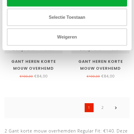
Selectie Toestaan
Weigeren
Bekijk alle
7
maten
Bekijk alle
7
maten
GANT HEREN KORTE
GANT HEREN KORTE
MOUW OVERHEMD
MOUW OVERHEMD
BLAUW-WIT RUITJE
LICHTBLAUW-WIT RUITJE
€84,00
€84,00
€100,00
€100,00
1
2
2 Gant korte mouw overhemden Regular Fit: €140. Deze