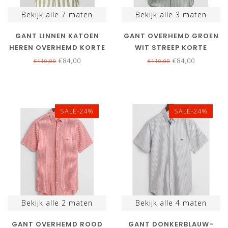
Bekijk alle
7
maten
Bekijk alle
3
maten
GANT LINNEN KATOEN
GANT OVERHEMD GROEN
HEREN OVERHEMD KORTE
WIT STREEP KORTE
MOUW OLIJFGROEN-WIT
MOUW
€84,00
€84,00
€110,00
€110,00
BREDE STREEP
SALE-24%
SALE-24%
Bekijk alle
2
maten
Bekijk alle
4
maten
GANT OVERHEMD ROOD
GANT DONKERBLAUW-