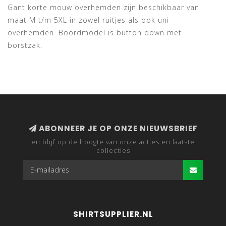
Gant korte mouw overhemden zijn beschikbaar van
maat M t/m 5XL in zowel ruitjes als ook uni
overhemden. Boordmodel is button down met
borstzak.
ABONNEER JE OP ONZE NIEUWSBRIEF
en blijf op de hoogte van onze acties en laatste
collecties
SHIRTSUPPLIER.NL