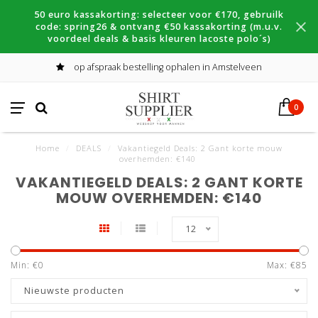
50 euro kassakorting: selecteer voor €170, gebruilk
code: spring26 & ontvang €50 kassakorting (m.u.v.
voordeel deals & basis kleuren lacoste polo´s)
op afspraak bestelling ophalen in Amstelveen
0
Home
/
DEALS
/
Vakantiegeld Deals: 2 Gant korte mouw
overhemden: €140
VAKANTIEGELD DEALS: 2 GANT KORTE
MOUW OVERHEMDEN: €140
12
Min: €
0
Max: €
85
Nieuwste producten