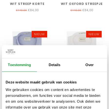
WIT STREEP KORTE
WIT OXFORD STREEPJE
MOUW
REGULAR KORTE MOUW
€84,00
€84,00
€110,00
€110,00
NIEUW
NIEUW
Toestemming
Details
Over
Bekijk alle
6
maten
Bekijk alle
7
maten
Deze website maakt gebruik van cookies
GANT HEREN OVERHEMD
GANT HEREN OVERHEMD
We gebruiken cookies om content en advertenties te
LICHTBLAUW KORTE
WIT KORTE MOUW
personaliseren, om functies voor social media te bieden
MOUW
€84,00
€84,00
en om ons websiteverkeer te analyseren. Ook delen we
informatie over uw gebruik van onze site met onze