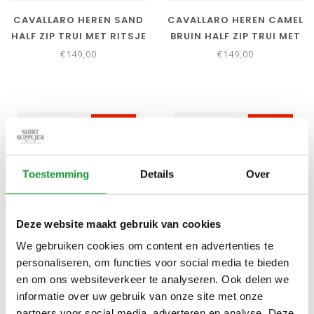
CAVALLARO HEREN SAND
CAVALLARO HEREN CAMEL
HALF ZIP TRUI MET RITSJE
BRUIN HALF ZIP TRUI MET
RITSJE
€149,00
€149,00
NIEUW
NIEUW
Toestemming
Details
Over
Deze website maakt gebruik van cookies
We gebruiken cookies om content en advertenties te
Bekijk alle
6
maten
Bekijk alle
6
maten
personaliseren, om functies voor social media te bieden
CAVALLARO HEREN
CAVALLARO HEREN BLAUW
en om ons websiteverkeer te analyseren. Ook delen we
DONKERBRUIN DARK
GRIJS HALF ZIP TRUI MET
informatie over uw gebruik van onze site met onze
BROWN HALF ZIP TRUI
RITSJE
€149,00
€149,00
partners voor social media, adverteren en analyse. Deze