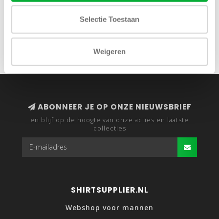
HAPPY DEALS: 2 Cavallaro half zip merino wol truien
voor €200
Selectie Toestaan
Weigeren
ABONNEER JE OP ONZE NIEUWSBRIEF
en blijf op de hoogte van onze acties en laatste
collecties
SHIRTSUPPLIER.NL
Webshop voor mannen