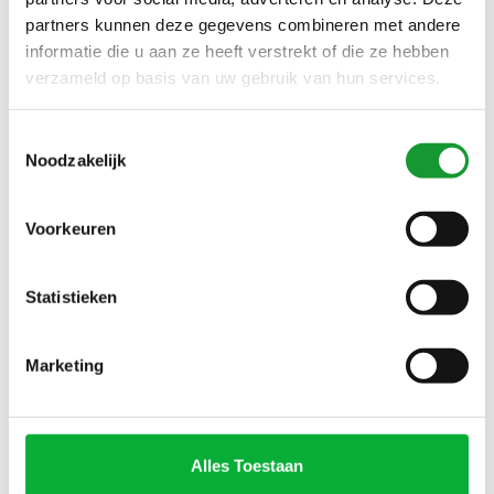
MET RITSJE
partners kunnen deze gegevens combineren met andere
informatie die u aan ze heeft verstrekt of die ze hebben
verzameld op basis van uw gebruik van hun services.
NIEUW
NIEUW
Toestemmingsselectie
Noodzakelijk
Voorkeuren
Statistieken
Bekijk alle
6
maten
Bekijk alle
6
maten
CAVALLARO HEREN
CAVALLARO HEREN
Marketing
ANTRACIET GRIJS
ZWART BLACK HALF ZIP
ANTRACITE HALF ZIP TRUI
TRUI MET RITSJE
€149,00
€149,00
MET RITSJE
Alles Toestaan