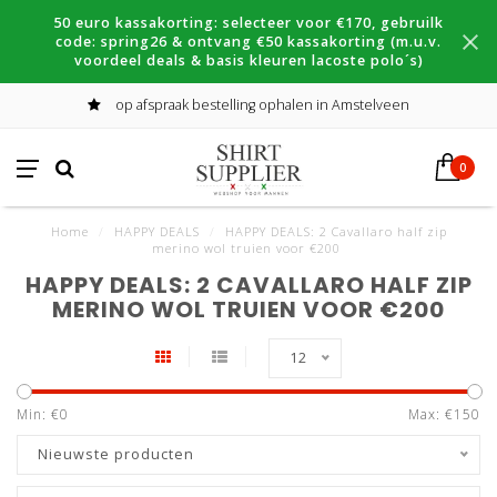
50 euro kassakorting: selecteer voor €170, gebruilk
code: spring26 & ontvang €50 kassakorting (m.u.v.
voordeel deals & basis kleuren lacoste polo´s)
op afspraak bestelling ophalen in Amstelveen
0
Home
/
HAPPY DEALS
/
HAPPY DEALS: 2 Cavallaro half zip
merino wol truien voor €200
HAPPY DEALS: 2 CAVALLARO HALF ZIP
MERINO WOL TRUIEN VOOR €200
12
Min: €
0
Max: €
150
Nieuwste producten