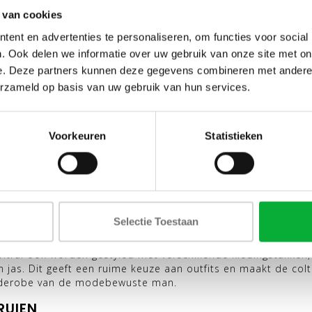
 van cookies
enmode steeds populairder is geworden. Dat heeft onder ander
oltrui die momenteel erg populair zijn. Coltruien kopen kan 
ent en advertenties te personaliseren, om functies voor social
r momenteel bij Shirtsupplier.nl de volgende soorten coltruie
. Ook delen we informatie over uw gebruik van onze site met on
e. Deze partners kunnen deze gegevens combineren met andere i
erzameld op basis van uw gebruik van hun services.
n worden vaak gedragen onder een colbert of blazer voor een
e pasvorm en worden vaak gedragen als een casual, comfort
Voorkeuren
Statistieken
textuur, zoals ribbels of kabels zijn
al in de winter graag gedragen in de vrije tijd.
ditionele zwarte, grijze en bruine coltruien, zijn er steeds me
okergeel, lichtblauw en groen.
Selectie Toestaan
schillende voordelen, zoals warmte, stijl, veelzijdigheid, co
oltrui ook worden gestyled met verschillende kledingstukken,
 jas. Dit geeft een ruime keuze aan outfits en maakt de colt
 garderobe van de modebewuste man.
RUIEN