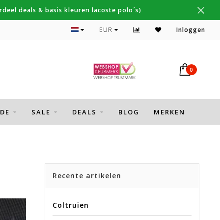
deel deals & basis kleuren lacoste polo´s)
Topmerken Gant, NZA, Fred Perry
EUR
Inloggen
0
DE
SALE
DEALS
BLOG
MERKEN
Recente artikelen
Coltruien