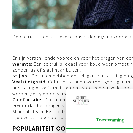
De coltrui is een uitstekend basis kledingstuk voor e
Er zijn verschillende voordelen voor het dragen van ee
Warmte
: Een coltrui is ideaal voor koud weer omdat
zonder jas of sjaal naar buiten.
Stijlvol
: Coltruien hebben een elegante uitstraling en 
Veelzijdigheid
: Coltruien kunnen worden gedragen met
uitstraling of zelfs met een pak voor een stijlvolle lo
worden gestyled op verschillende manieren.
Comfortabel
: Coltruien zijn vaak gemaakt van zachte,
ervoor dat het dragen van een coltrui niet alleen stijl
Minimalistisch: Een coltrui is een eenvoudig kledingstu
tijdloze stijl die nooit uit de mode raakt.
Toestemming
POPULARITEIT COLTRUI