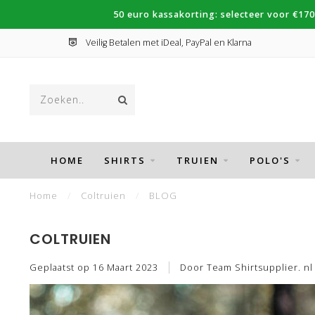
50 euro kassakorting: selecteer voor €170
Veilig Betalen met iDeal, PayPal en Klarna
HOME
SHIRTS
TRUIEN
POLO'S
Home
/
Coltruien
/
BLOG
COLTRUIEN
Geplaatst op
16 Maart 2023
Door Team Shirtsupplier. nl