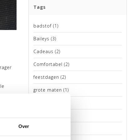
Tags
badstof
(1)
Baileys
(3)
Cadeaus
(2)
Comfortabel
(2)
rager
feestdagen
(2)
le
grote maten
(1)
herenkleding
(6)
zorgt
herenmode
(7)
voor en
Over
Kerstmis
(2)