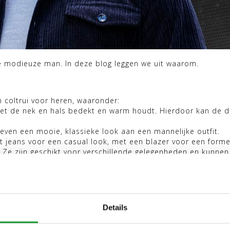
lke modieuze man. In deze blog leggen we uit waarom.
n coltrui voor heren, waaronder:
 het de nek en hals bedekt en warm houdt. Hierdoor kan de d
geven een mooie, klassieke look aan een mannelijke outfit.
 jeans voor een casual look, met een blazer voor een forme
ok. Ze zijn geschikt voor verschillende gelegenheden en kunnen
 comfortabele materialen zoals wol, kasjmier of katoen. Dit 
vol is maar ook comfortabel draagt.
k en heeft daarom een minimalistische uitstraling. Dit zorgt 
Details