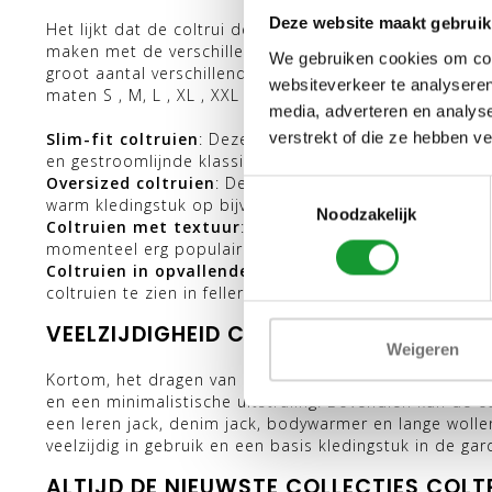
Deze website maakt gebruik
Het lijkt dat de coltrui de afgelopen jaren in de her
maken met de verschillende variaties op de klassieke c
We gebruiken cookies om cont
groot aantal verschillende kleuren en maten. Zo zijn e
websiteverkeer te analyseren
maten S , M, L , XL , XXL , 3XL en 4XL te vinden:
media, adverteren en analys
verstrekt of die ze hebben v
Slim-fit coltruien
: Deze coltruien zijn aansluitend e
en gestroomlijnde klassieke look.
Oversized coltruien
: Deze coltruien hebben een loss
Toestemmingsselectie
warm kledingstuk op bijvoorbeeld een jeans of Chino.
Noodzakelijk
Coltruien met textuur
: Coltruien met een patroon of 
momenteel erg populair. Denk aan de Noorse trui. Meest
Coltruien in opvallende kleuren
: In plaats van de tra
coltruien te zien in fellere kleuren zoals rood, oranje, 
VEELZIJDIGHEID COLTRUI
Weigeren
Kortom, het dragen van een coltrui voor heren heeft ver
en een minimalistische uitstraling. Bovendien kan de c
een leren jack, denim jack, bodywarmer en lange wollen
veelzijdig in gebruik en een basis kledingstuk in de
ALTIJD DE NIEUWSTE COLLECTIES COLT