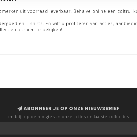
 topmerken uit voorraad leverbaar. Behalve online een coltrui 
rgoed en T-shirts. En wilt u profiteren van acties, aanbiedi
lectie coltruien te bekijken!
ABONNEER JE OP ONZE NIEUWSBRIEF
en blijf op de hoogte van onze acties en laatste collecties