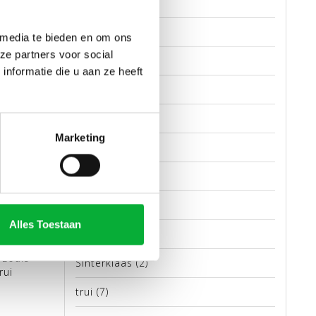
kopen
(2)
e te
olymp
(2)
in een
 media te bieden en om ons
n in de
ze partners voor social
online
(2)
nformatie die u aan ze heeft
opruiming
(1)
 nette
abel en
outlet
(2)
Marketing
overhemd
(8)
er
overhemden
(2)
polo
(6)
Alles Toestaan
shirt
(2)
mfort
 zoals
Sinterklaas
(2)
rui
trui
(7)