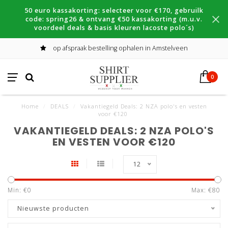
50 euro kassakorting: selecteer voor €170, gebruilk
code: spring26 & ontvang €50 kassakorting (m.u.v.
voordeel deals & basis kleuren lacoste polo´s)
op afspraak bestelling ophalen in Amstelveen
0
Home
/
DEALS
/
Vakantiegeld Deals: 2 NZA polo's en vesten
voor €120
VAKANTIEGELD DEALS: 2 NZA POLO'S
EN VESTEN VOOR €120
12
Min: €
0
Max: €
80
Nieuwste producten