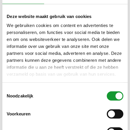
BLAUW CLASSIC BLUE
ECRU BEIGE LIGHT CREAM
Deze website maakt gebruik van cookies
We gebruiken cookies om content en advertenties te
SALE-21%
SALE-21%
personaliseren, om functies voor social media te bieden
en om ons websiteverkeer te analyseren. Ook delen we
informatie over uw gebruik van onze site met onze
partners voor social media, adverteren en analyse. Deze
partners kunnen deze gegevens combineren met andere
informatie die u aan ze heeft verstrekt of die ze hebben
verzameld op basis van uw gebruik van hun services.
Bekijk alle
5
maten
Bekijk alle
2
maten
Toestemmingsselectie
NEW ZEALAND AUCKLAND
NEW ZEALAND AUCKLAND
Noodzakelijk
26AN820 1151 JACKET
26AN820 2653 LAKE NAVY
HEREN BODYWARMER
DONKERBLAUW HEREN
€79,00
€79,00
€100,00
€100,00
BEIGE BRUIN DUNE
BODYWARMER
Voorkeuren