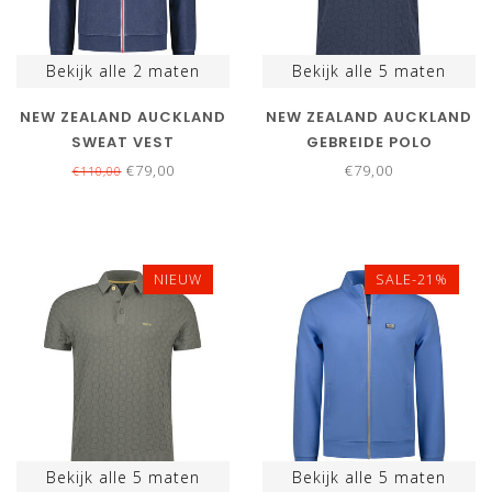
Bekijk alle
2
maten
Bekijk alle
5
maten
NEW ZEALAND AUCKLAND
NEW ZEALAND AUCKLAND
SWEAT VEST
GEBREIDE POLO
DONKERBLAUW MET RITS
STRUCTUUR
€79,00
€79,00
€110,00
EN ZAKKEN
DONKERBLAUW SHADOW
NAVY
NIEUW
SALE-21%
Bekijk alle
5
maten
Bekijk alle
5
maten