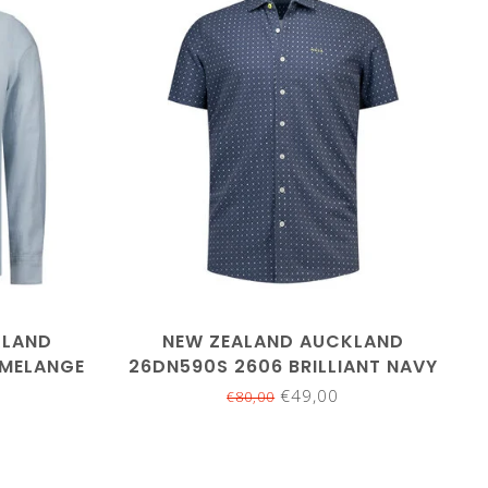
M
L
XL
XXL
3XL
KLAND
NEW ZEALAND AUCKLAND
 MELANGE
26DN590S 2606 BRILLIANT NAVY
ERHEMD
DONKERBLAUW PRINT KORTE
€49,00
€80,00
MOUW OVERHEMD