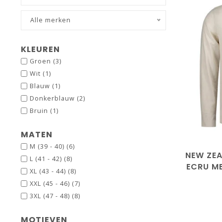
Alle merken
KLEUREN
Groen
(3)
Wit
(1)
Blauw
(1)
Donkerblauw
(2)
Bruin
(1)
MATEN
M (39 - 40)
(6)
NEW ZE
L (41 - 42)
(8)
ECRU M
XL (43 - 44)
(8)
XXL (45 - 46)
(7)
3XL (47 - 48)
(8)
MOTIEVEN