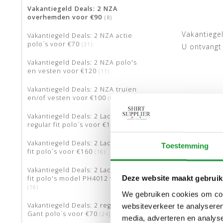
Vakantiegeld Deals: 2 NZA
overhemden voor €90
(8)
Vakantiege
Vakantiegeld Deals: 2 NZA actie
polo´s voor €70
(31)
U ontvangt 
Vakantiegeld Deals: 2 NZA polo's
en vesten voor €120
(11)
Vakantiegeld Deals: 2 NZA truien
en/of vesten voor €100
(8)
Vakantiegeld Deals: 2 Lacoste
regular fit polo´s voor €170
(15)
Vakantiegeld Deals: 2 Lacoste slim
Toestemming
fit polo´s voor €160
(16)
Vakantiegeld Deals: 2 Lacoste slim
Deze website maakt gebruik
fit polo's model PH4012 voor €120
(16)
We gebruiken cookies om cont
Vakantiegeld Deals: 2 regular fit
websiteverkeer te analyseren
Gant polo´s voor €70
(24)
media, adverteren en analys