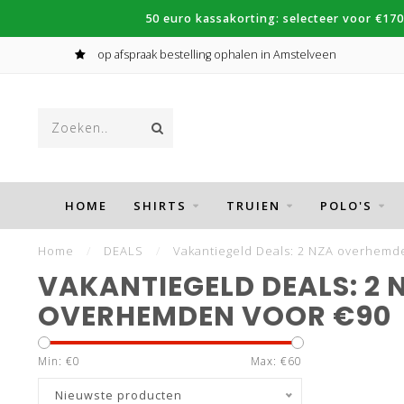
50 euro kassakorting: selecteer voor €170
op afspraak bestelling ophalen in Amstelveen
HOME
SHIRTS
TRUIEN
POLO'S
Home
/
DEALS
/
Vakantiegeld Deals: 2 NZA overhemd
VAKANTIEGELD DEALS: 2 
OVERHEMDEN VOOR €90
Min: €
0
Max: €
60
Nieuwste producten