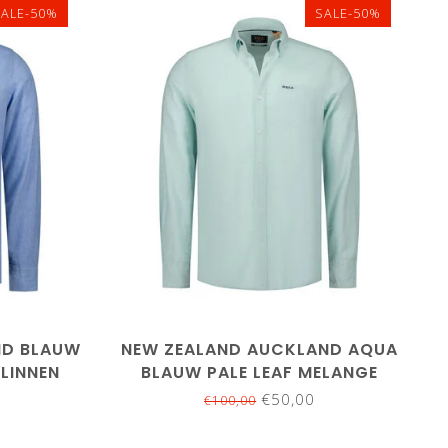
SALE-50%
SALE-50%
M
L
XL
XXL
3XL
ND BLAUW
NEW ZEALAND AUCKLAND AQUA
LINNEN
BLAUW PALE LEAF MELANGE
MD
LINNEN KATOEN OVERHEMD
€50,00
€100,00