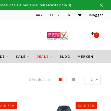
deel deals & basis kleuren lacoste polo´s)
Topmerken Thomas Maine, Cavallaro, Desoto
EUR
Inloggen
0
DE
SALE
DEALS
BLOG
MERKEN
8 Producten
12
SALE-50%
SALE-39%