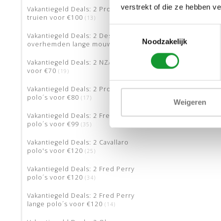
verstrekt of die ze hebben v
Vakantiegeld Deals: 2 Profuomo
truien voor €100
(13)
Toestemmingsselectie
Vakantiegeld Deals: 2 Desoto
Noodzakelijk
overhemden lange mouw: €80
(19)
Vakantiegeld Deals: 2 NZA items
voor €70
(19)
Vakantiegeld Deals: 2 Profuomo
polo´s voor €80
(17)
Weigeren
Vakantiegeld Deals: 2 Fred Perry
polo´s voor €99
(35)
Vakantiegeld Deals: 2 Cavallaro
polo's voor €120
(25)
Vakantiegeld Deals: 2 Fred Perry
polo´s voor €120
(34)
Vakantiegeld Deals: 2 Fred Perry
lange polo´s voor €120
(14)