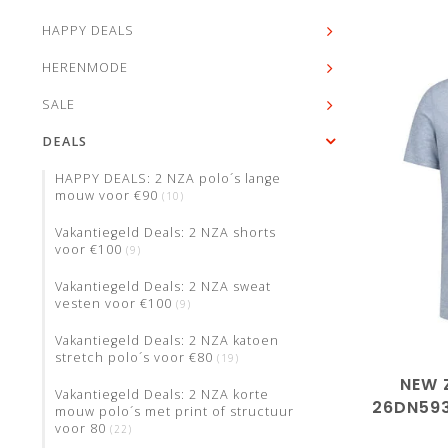
HAPPY DEALS
HERENMODE
SALE
DEALS
HAPPY DEALS: 2 NZA polo´s lange
mouw voor €90
(10)
Vakantiegeld Deals: 2 NZA shorts
voor €100
(9)
Vakantiegeld Deals: 2 NZA sweat
vesten voor €100
(9)
M
Vakantiegeld Deals: 2 NZA katoen
stretch polo´s voor €80
(19)
NEW 
Vakantiegeld Deals: 2 NZA korte
26DN593
mouw polo´s met print of structuur
MELANG
voor 80
(22)