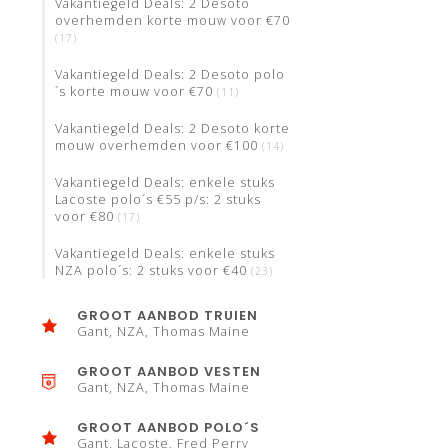
Vakantiegeld Deals: 2 Desoto
overhemden korte mouw voor €70
(17)
Vakantiegeld Deals: 2 Desoto polo
´s korte mouw voor €70
(11)
Vakantiegeld Deals: 2 Desoto korte
mouw overhemden voor €100
(14)
Vakantiegeld Deals: enkele stuks
Lacoste polo´s €55 p/s: 2 stuks
voor €80
(17)
Vakantiegeld Deals: enkele stuks
NZA polo´s: 2 stuks voor €40
(23)
GROOT AANBOD TRUIEN
Gant, NZA, Thomas Maine
GROOT AANBOD VESTEN
Gant, NZA, Thomas Maine
GROOT AANBOD POLO´S
Gant, Lacoste, Fred Perry