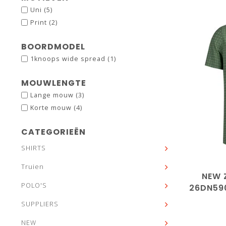
Uni
(5)
Print
(2)
BOORDMODEL
1knoops wide spread
(1)
MOUWLENGTE
Lange mouw
(3)
Korte mouw
(4)
CATEGORIEËN
M
SHIRTS
Truien
NEW 
POLO'S
26DN59
GROEN
SUPPLIERS
NEW