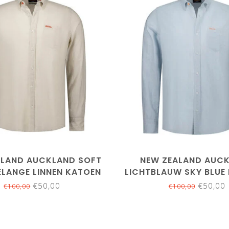
M
XL
3XL
L
XL
3XL
ALAND AUCKLAND SOFT
NEW ZEALAND AUC
ELANGE LINNEN KATOEN
LICHTBLAUW SKY BLUE
OVERHEMD
LINNEN KATOEN OV
€50,00
€50,00
€100,00
€100,00