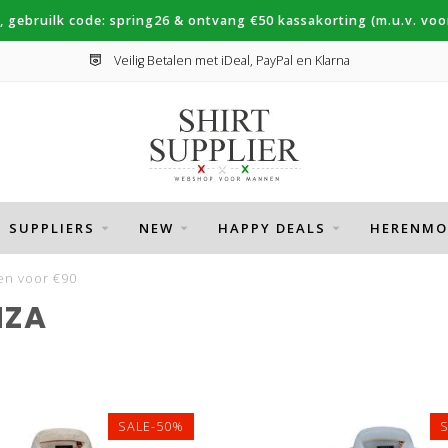
, gebruilk code: spring26 & ontvang €50 kassakorting (m.u.v. voor
Veilig Betalen met iDeal, PayPal en Klarna
SUPPLIERS
NEW
HAPPY DEALS
HERENMO
en voor €90
NZA
SALE-50%